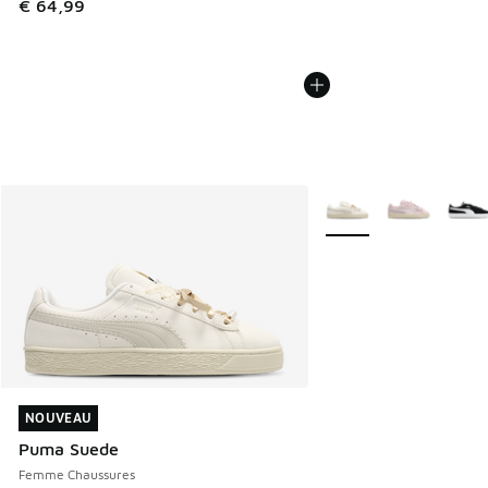
€ 64,99
Plus de couleurs dispo
NOUVEAU
NOUVEAU
Puma Suede
Femme Chaussures