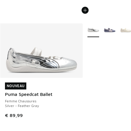
Plus de couleurs dispo
NOUVEAU
NOUVEAU
Puma Speedcat Ballet
Femme Chaussures
Silver - Feather Gray
€ 89,99