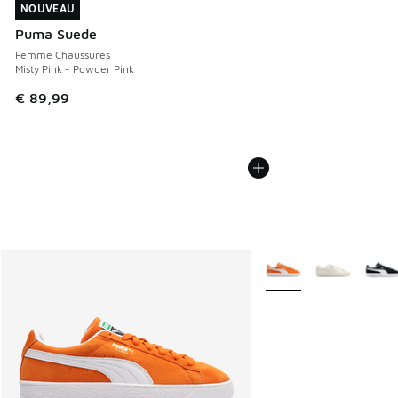
NOUVEAU
NOUVEAU
Puma Suede
Femme Chaussures
Misty Pink - Powder Pink
€ 89,99
Plus de couleurs dispo