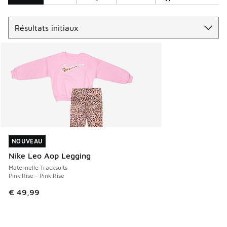
Trier
Search Results
NOUVEAU
NOUVEAU
Nike Leo Aop Legging
Maternelle Tracksuits
Pink Rise - Pink Rise
€ 49,99