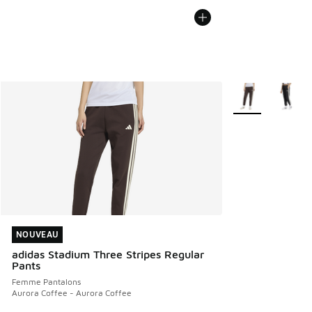
Plus de couleurs 
NOUVEAU
NOUVEAU
adidas Stadium Three Stripes Regular
Pants
Femme Pantalons
Aurora Coffee - Aurora Coffee