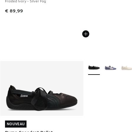
Frosted Ivory - Silver Fog
€ 89,99
Plus de couleurs dispo
NOUVEAU
NOUVEAU