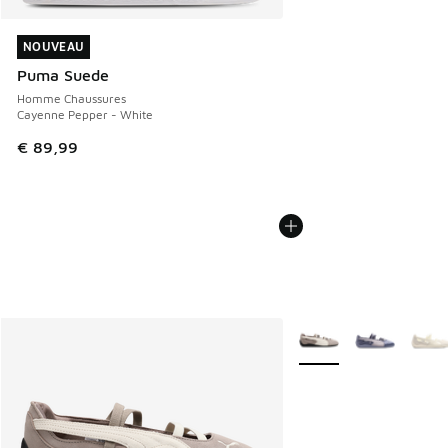
NOUVEAU
NOUVEAU
Puma Suede
Homme Chaussures
Cayenne Pepper - White
€ 89,99
Plus de couleurs dispo