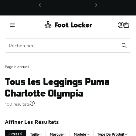
Ce lien ouvrira une nouvelle fenêtre
Page d'accueil
Tous les Leggings Puma
Charlotte Olympia
100 résultats
Affiner Les Résultats
Filtres
Taille
Marque
Modèle
Type De Produit