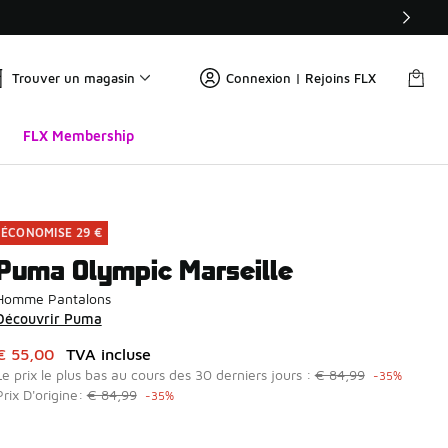
Trouver un magasin
Connexion | Rejoins FLX
FLX Membership
ÉCONOMISE 29 €
Puma Olympic Marseille
Homme Pantalons
Découvrir Puma
Cet article est en promotion. Prix en baisse de à € 55,00
€ 55,00
TVA incluse
Le prix le plus bas au cours des 30 derniers jours :
€ 84,99
-35%
Prix D'origine:
€ 84,99
-35%