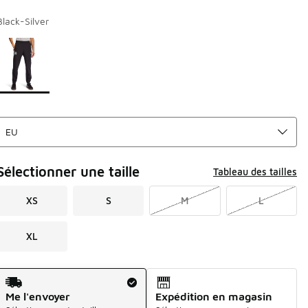
Black-Silver
Page 1 sur 1 affichant 1 à 1 des 1 couleurs.
Merci de sélectionner un style
*
Sélectionner une taille
Tableau des tailles
XS
S
M
L
XL
Mode d'expédition
Me l'envoyer
Expédition en magasin