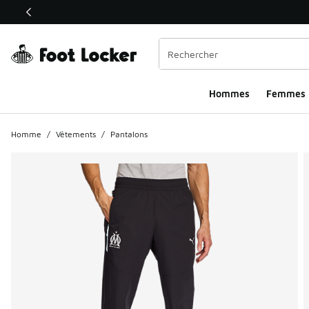
Ce lien ouvrira une nouvelle fenêtre
Hommes​
Femmes
Homme
/
Vêtements
/
Pantalons