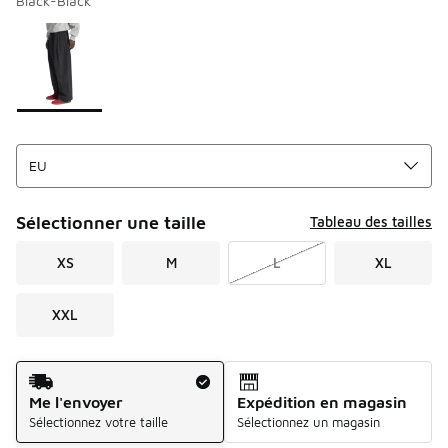
Black-Black
Merci de sélectionner un style
*
Page 1 sur 1 affichant 1 à 1 des 1 couleurs.
Sélectionner une taille
Tableau des tailles
XS
M
L
XL
XXL
Mode d'expédition
Me l'envoyer
Expédition en magasin
Sélectionnez votre taille
Sélectionnez un magasin