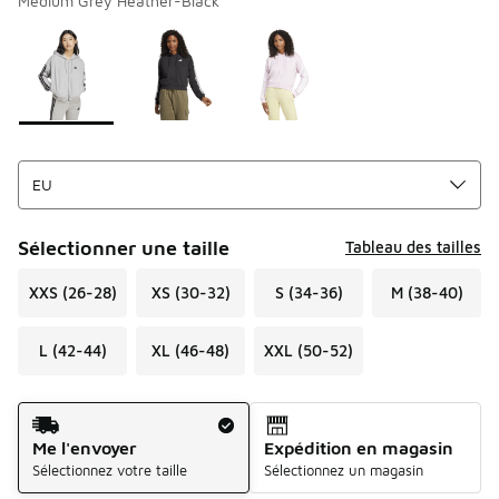
Medium Grey Heather-Black
Merci de sélectionner un style
*
Page 1 sur 1 affichant 1 à 3 des 3 couleurs.
Sélectionner une taille
Tableau des tailles
XXS (26-28)
XS (30-32)
S (34-36)
M (38-40)
L (42-44)
XL (46-48)
XXL (50-52)
Mode d'expédition
Me l'envoyer
Expédition en magasin
Sélectionnez votre taille
Sélectionnez un magasin