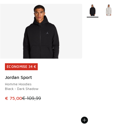
Plus de couleurs dispo
ÉCONOMISE 34 €
ÉCONOMISE 34 €
Jordan Sport
Homme Hoodies
Black - Dark Shadow
Cet article est en promotion. Prix en baisse de € 109,99 à
€ 75,00
€ 109,99