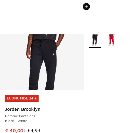
Plus de couleurs dispo
ÉCONOMISE 24 €
ÉCONOMISE 24 €
Jordan Brooklyn
Homme Pantalons
Black - White
Cet article est en promotion. Prix en baisse de € 64,99 à 
€ 40,00
€ 64,99