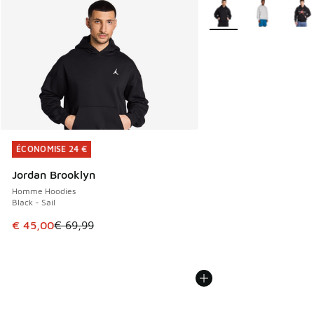
Plus de couleurs dispo
ÉCONOMISE 24 €
ÉCONOMISE 24 €
Jordan Brooklyn
Homme Hoodies
Black - Sail
Cet article est en promotion. Prix en baisse de € 69,99 à 
€ 45,00
€ 69,99