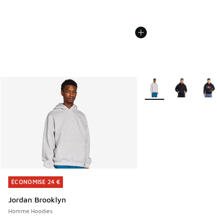
Plus de couleurs dispo
ÉCONOMISE 24 €
ÉCONOMISE 24 €
Jordan Brooklyn
Homme Hoodies