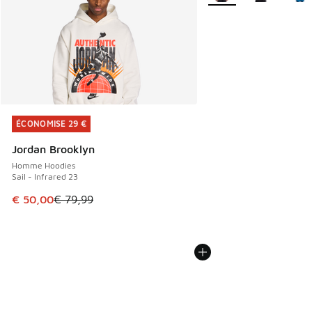
ÉCONOMISE 29 €
ÉCONOMISE 29 €
Jordan Brooklyn
Homme Hoodies
Sail - Infrared 23
Cet article est en promotion. Prix en baisse de € 79,99 à 
€ 50,00
€ 79,99