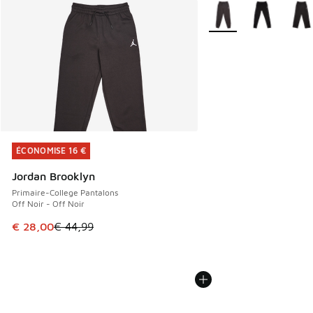
Plus de couleurs dispo
ÉCONOMISE 16 €
ÉCONOMISE 16 €
Jordan Brooklyn
Primaire-College Pantalons
Off Noir - Off Noir
Cet article est en promotion. Prix en baisse de € 44,99 à 
€ 28,00
€ 44,99