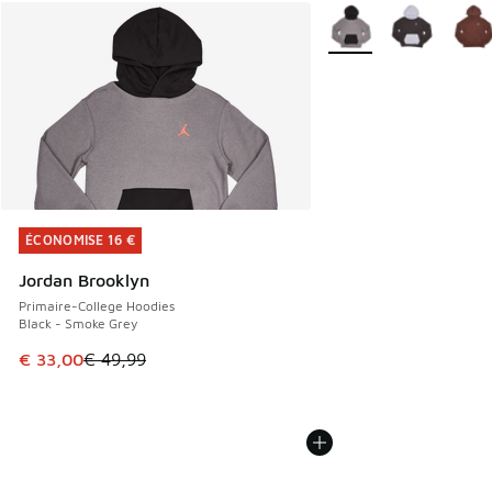
Plus de couleurs dispo
ÉCONOMISE 16 €
ÉCONOMISE 16 €
Jordan Brooklyn
Primaire-College Hoodies
Black - Smoke Grey
Cet article est en promotion. Prix en baisse de € 49,99 à 
€ 33,00
€ 49,99