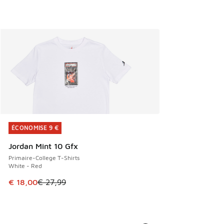
ÉCONOMISE 9 €
ÉCONOMISE 9 €
Jordan Mint 10 Gfx
Primaire-College T-Shirts
White - Red
Cet article est en promotion. Prix en baisse de € 27,99 à 
€ 18,00
€ 27,99