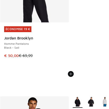
ÉCONOMISE 19 €
ÉCONOMISE 19 €
Jordan Brooklyn
Homme Pantalons
Black - Sail
Cet article est en promotion. Prix en baisse de € 69,99 à 
€ 50,00
€ 69,99
Plus de couleurs dispo