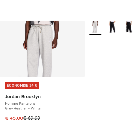
Plus de couleurs dispo
ÉCONOMISE 24 €
ÉCONOMISE 24 €
Jordan Brooklyn
Homme Pantalons
Grey Heather - White
Cet article est en promotion. Prix en baisse de € 69,99 à 
€ 45,00
€ 69,99