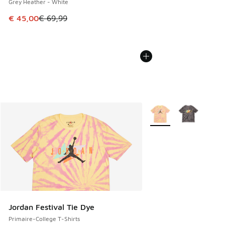
Grey Heather - White
Cet article est en promotion. Prix en baisse de € 69,99 à 
€ 45,00
€ 69,99
Plus de couleurs dispo
Jordan Festival Tie Dye
Primaire-College T-Shirts