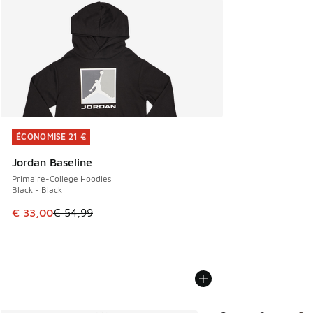
ÉCONOMISE 21 €
ÉCONOMISE 21 €
Jordan Baseline
Primaire-College Hoodies
Black - Black
Cet article est en promotion. Prix en baisse de € 54,99 à 
€ 33,00
€ 54,99