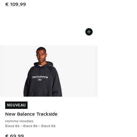
€ 109,99
NOUVEAU
NOUVEAU
New Balance Trackside
Homme Hoodies
Black Bk - Black Bk - Black Bk
€ 69,99