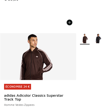
Plus de couleurs 
ÉCONOMISE 24 €
ÉCONOMISE 24 €
adidas Adicolor Classics Superstar
Track Top
Homme Vestes Zippees