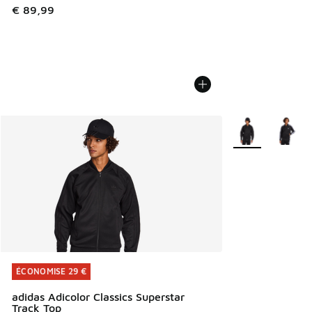
€ 89,99
Plus de couleurs 
ÉCONOMISE 29 €
ÉCONOMISE 29 €
adidas Adicolor Classics Superstar
Track Top