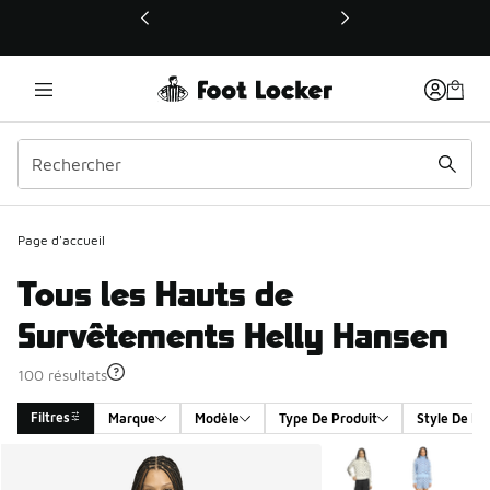
Ce lien ouvrira une nouvelle fenêtre
Page d'accueil
Tous les Hauts de
Survêtements Helly Hansen
100 résultats
Filtres
Marque
Modèle
Type De Produit
Style De Pr
Search Results
Plus de couleurs disp