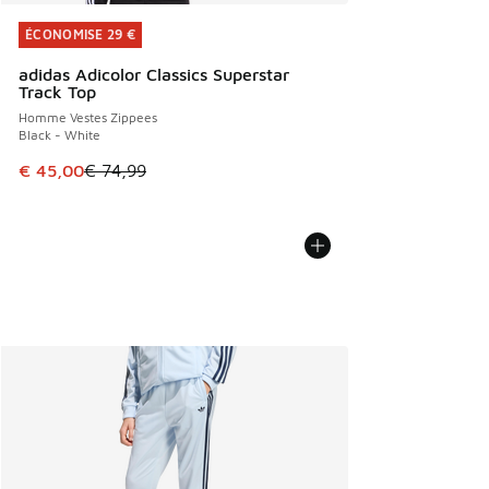
ÉCONOMISE 29 €
ÉCONOMISE 29 €
adidas Adicolor Classics Superstar
Track Top
Homme Vestes Zippees
Black - White
Cet article est en promotion. Prix en baisse de € 74,99 à 
€ 45,00
€ 74,99