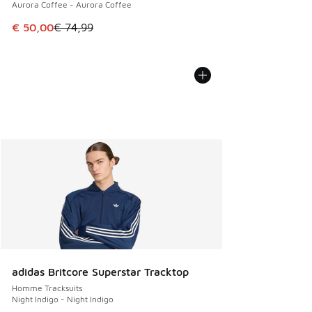
Aurora Coffee - Aurora Coffee
Cet article est en promotion. Prix en baisse de € 74,99 à 
€ 50,00
€ 74,99
adidas Britcore Superstar Tracktop
Homme Tracksuits
Night Indigo - Night Indigo