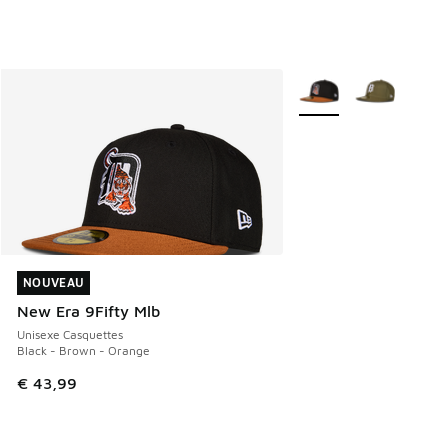
Plus de couleurs dispo
NOUVEAU
NOUVEAU
New Era 9Fifty Mlb
Unisexe Casquettes
Black - Brown - Orange
€ 43,99