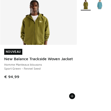
Plus de couleurs di
NOUVEAU
NOUVEAU
New Balance Trackside Woven Jacket
Homme Manteaux blousons
Sport Green - Fennel Seed
€ 94,99