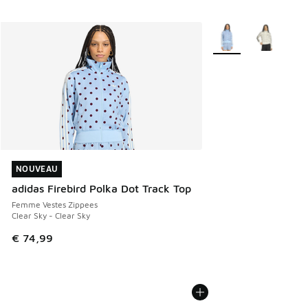
Plus de couleurs disp
NOUVEAU
NOUVEAU
adidas Firebird Polka Dot Track Top
Femme Vestes Zippees
Clear Sky - Clear Sky
€ 74,99