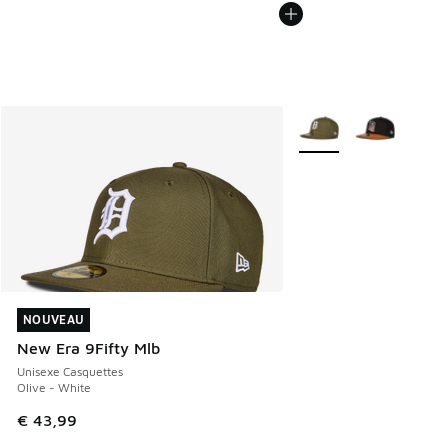
Plus de couleurs dispo
NOUVEAU
NOUVEAU
New Era 9Fifty Mlb
Unisexe Casquettes
Olive - White
€ 43,99