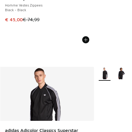
Homme Vestes Zippees
Black - Black
Cet article est en promotion. Prix en baisse de € 74,99 à 
€ 45,00
€ 74,99
Plus de couleurs 
adidas Adicolor Classics Superstar