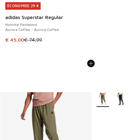
ÉCONOMISE 29 €
ÉCONOMISE 29 €
adidas Superstar Regular
Homme Pantalons
Aurora Coffee - Aurora Coffee
Cet article est en promotion. Prix en baisse de € 74,99 à 
€ 45,00
€ 74,99
Plus de couleurs disp