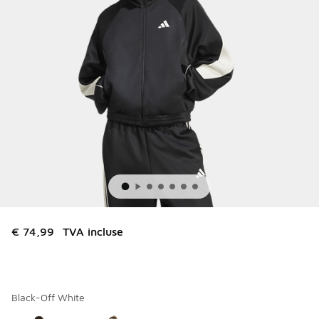
€ 74,99
TVA incluse
Black-Off White
Merci de sélectionner un style
*
Page 1 sur 1 affichant 1 à 2 des 2 couleurs.