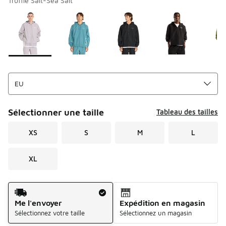
Truffle Salt-Sea Salt
Merci de sélectionner un style
*
Page 1 sur 1 affichant 1 à 5 des 5 couleurs.
Sélectionner une taille
Tableau des tailles
XS
S
M
L
XL
Mode d'expédition
Me l'envoyer
Expédition en magasin
Sélectionnez votre taille
Sélectionnez un magasin