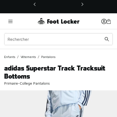
Ce lien ouvrira une nouvelle fenêtre
Enfants
/
Vêtements
/
Pantalons
adidas Superstar Track Tracksuit
Bottoms
Primaire-College Pantalons