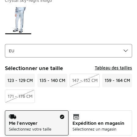
Crystal Sky-Night Indigo
Merci de sélectionner un style
*
Page 1 sur 1 affichant 1 à 1 des 1 couleurs.
Sélectionner une taille
Tableau des tailles
123 - 129 CM
135 - 140 CM
147 - 152 CM
159 - 164 CM
171 - 176 CM
Mode d'expédition
Me l'envoyer
Expédition en magasin
Sélectionnez votre taille
Sélectionnez un magasin