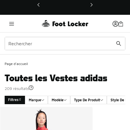
Ce lien ouvrira une nouvelle fenêtre
Page d'accueil
Toutes les Vestes adidas
209 résultats
Filtres
Marque
Modèle
Type De Produit
Style De Pr
Search Results