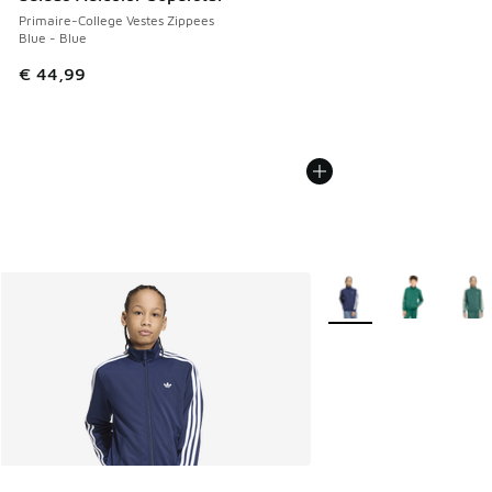
Primaire-College Vestes Zippees
Blue - Blue
€ 44,99
Plus de couleurs dispo