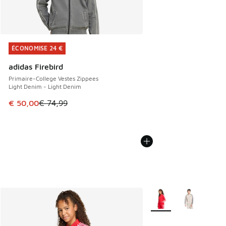
ÉCONOMISE 24 €
ÉCONOMISE 24 €
adidas Firebird
Primaire-College Vestes Zippees
Light Denim - Light Denim
Cet article est en promotion. Prix en baisse de € 74,99 à 
€ 50,00
€ 74,99
Plus de couleurs dispo