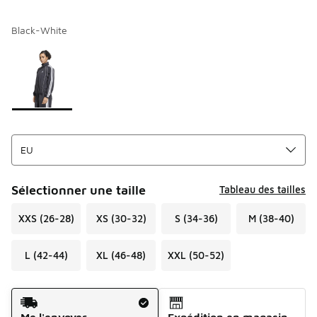
Black-White
Page 1 sur 1 affichant 1 à 1 des 1 couleurs.
Merci de sélectionner un style
*
Sélectionner une taille
Tableau des tailles
XXS (26-28)
XS (30-32)
S (34-36)
M (38-40)
L (42-44)
XL (46-48)
XXL (50-52)
Mode d'expédition
Me l'envoyer
Expédition en magasin