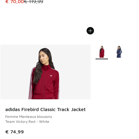
Cet article est en promotion. Prix en baisse de € 119,99 à
€ 70,00
€ 119,99
Plus de couleurs disp
adidas Firebird Classic Track Jacket
Femme Manteaux blousons
Team Victory Red - White
€ 74,99