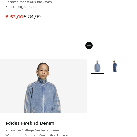
Homme Manteaux blousons
Black - Signal Green
Cet article est en promotion. Prix en baisse de € 84,99 à 
€ 53,00
€ 84,99
Plus de couleurs dispo
adidas Firebird Denim
Primaire-College Vestes Zippees
Worn Blue Denim - Worn Blue Denim