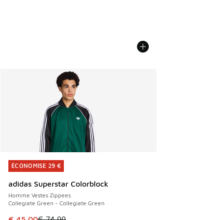
ÉCONOMISE 29 €
ÉCONOMISE 29 €
adidas Superstar Colorblock
Homme Vestes Zippees
Collegiate Green - Collegiate Green
Cet article est en promotion. Prix en baisse de € 74,99 à 
€ 45,00
€ 74,99