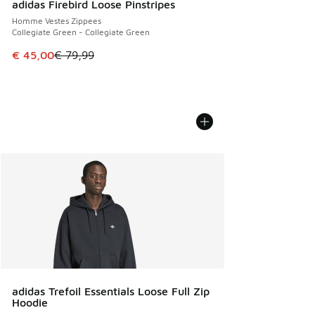
adidas Firebird Loose Pinstripes
Homme Vestes Zippees
Collegiate Green - Collegiate Green
Cet article est en promotion. Prix en baisse de € 79,99 à 
€ 45,00
€ 79,99
adidas Trefoil Essentials Loose Full Zip
Hoodie