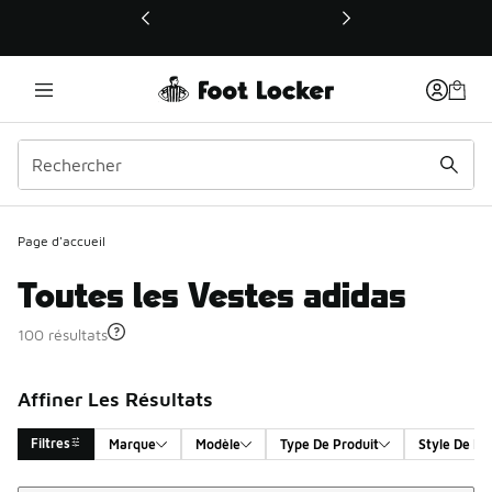
Ce lien ouvrira une nouvelle fenêtre
Page d'accueil
Toutes les Vestes adidas
100 résultats
Affiner Les Résultats
Filtres
Marque
Modèle
Type De Produit
Style De Pr
Trier
Search Results