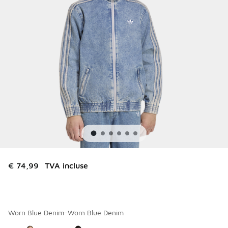
€ 74,99
TVA incluse
Worn Blue Denim-Worn Blue Denim
Merci de sélectionner un style
*
Page 1 sur 1 affichant 1 à 2 des 2 couleurs.