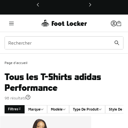
Ce lien ouvrira une nouvelle fenêtre
Page d'accueil
Tous les T-Shirts adidas
Performance
98 résultats
Filtres
Marque
Modèle
Type De Produit
Style De Pr
Search Results