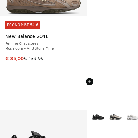
ÉCONOMISE 54 €
ÉCONOMISE 54 €
New Balance 204L
Femme Chaussures
Mushroom - Arid Stone Mma
Cet article est en promotion. Prix en baisse de € 139,99 à
€ 85,00
€ 139,99
Plus de couleurs dispo