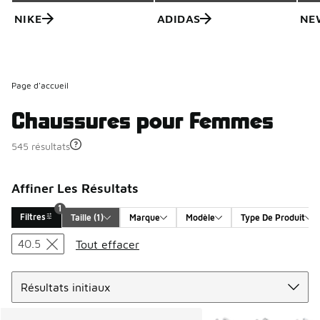
NIKE
ADIDAS
NE
Page d'accueil
Chaussures pour Femmes
545 résultats
Affiner Les Résultats
1
Filtres
Taille
 (1)
Marque
Modèle
Type De Produit
Search Results
40.5
Tout effacer
Trier
Plus de couleurs dispo