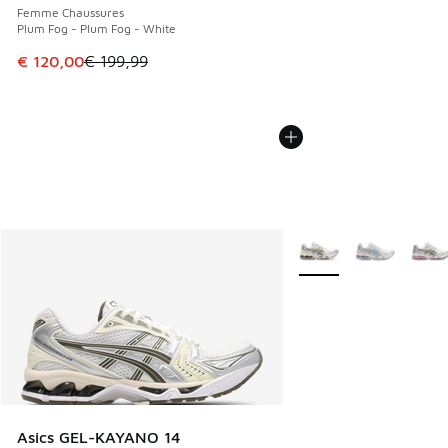
Femme Chaussures
Plum Fog - Plum Fog - White
Cet article est en promotion. Prix en baisse de € 199,99 à
€ 120,00
€ 199,99
Plus de couleurs dispo
Asics GEL-KAYANO 14