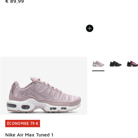
€ 89,99
Plus de couleurs dispo
ÉCONOMISE 79 €
ÉCONOMISE 79 €
Nike Air Max Tuned 1