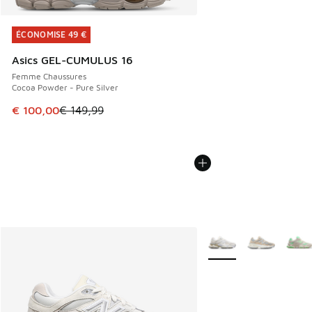
ÉCONOMISE 49 €
ÉCONOMISE 49 €
Asics GEL-CUMULUS 16
Femme Chaussures
Cocoa Powder - Pure Silver
Cet article est en promotion. Prix en baisse de € 149,99 à
€ 100,00
€ 149,99
Plus de couleurs dispo