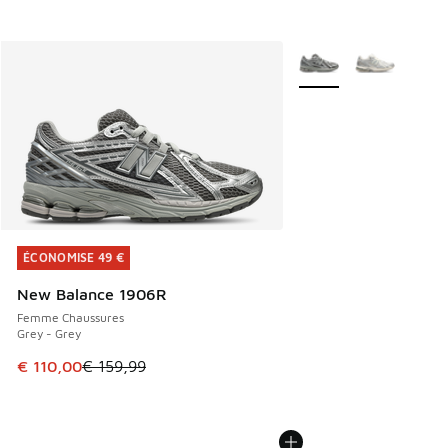
Plus de couleurs dispo
ÉCONOMISE 49 €
ÉCONOMISE 49 €
New Balance 1906R
Femme Chaussures
Grey - Grey
Cet article est en promotion. Prix en baisse de € 159,99 à
€ 110,00
€ 159,99