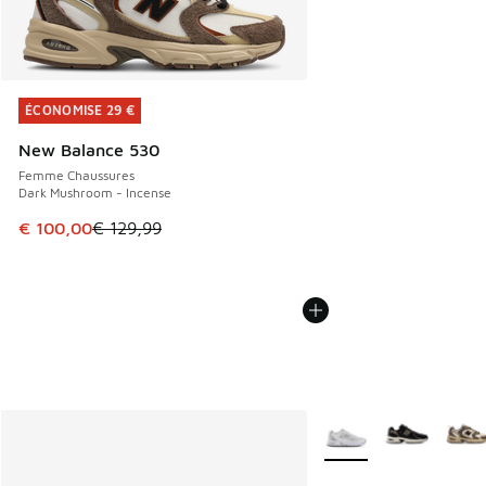
ÉCONOMISE 29 €
ÉCONOMISE 29 €
New Balance 530
Femme Chaussures
Dark Mushroom - Incense
Cet article est en promotion. Prix en baisse de € 129,99 à
€ 100,00
€ 129,99
Plus de couleurs dispo