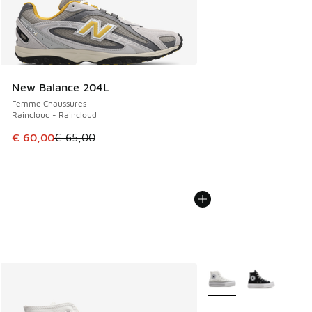
New Balance 204L
Femme Chaussures
Raincloud - Raincloud
Cet article est en promotion. Prix en baisse de € 65,00 à 
€ 60,00
€ 65,00
Plus de couleurs dispo