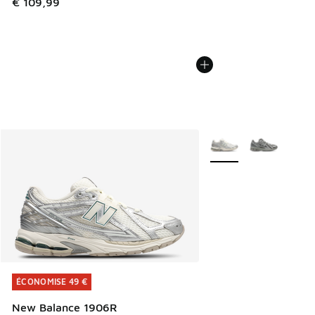
€ 109,99
Plus de couleurs dispo
ÉCONOMISE 49 €
ÉCONOMISE 49 €
New Balance 1906R