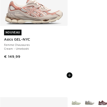
NOUVEAU
NOUVEAU
Asics GEL-NYC
Femme Chaussures
Cream - Umeboshi
€ 149,99
Plus de couleurs dispo