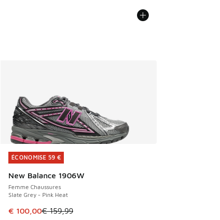
ÉCONOMISE 59 €
ÉCONOMISE 59 €
New Balance 1906W
Femme Chaussures
Slate Grey - Pink Heat
Cet article est en promotion. Prix en baisse de € 159,99 à
€ 100,00
€ 159,99