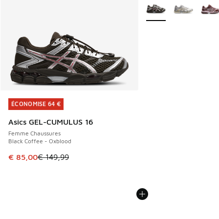
Plus de couleurs dispo
ÉCONOMISE 64 €
ÉCONOMISE 64 €
Asics GEL-CUMULUS 16
Femme Chaussures
Black Coffee - Oxblood
Cet article est en promotion. Prix en baisse de € 149,99 à
€ 85,00
€ 149,99