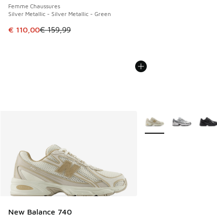
Femme Chaussures
Silver Metallic - Silver Metallic - Green
Cet article est en promotion. Prix en baisse de € 159,99 à
€ 110,00
€ 159,99
Plus de couleurs dispo
New Balance 740