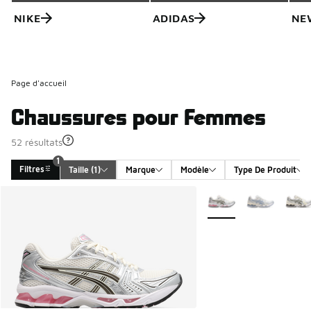
NIKE
ADIDAS
NE
Page d'accueil
Chaussures pour Femmes
52 résultats
1
Filtres
Taille
 (1)
Marque
Modèle
Type De Produit
Search Results
Plus de couleurs dispo