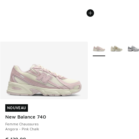
Plus de couleurs dispo
NOUVEAU
NOUVEAU
New Balance 740
Femme Chaussures
Angora - Pink Chalk