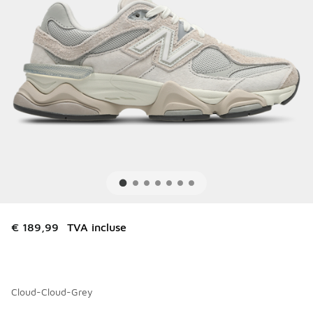
€ 189,99
TVA incluse
Cloud-Cloud-Grey
Merci de sélectionner un style
*
Page 1 sur 4 affichant 1 à 10 des 37 couleurs.