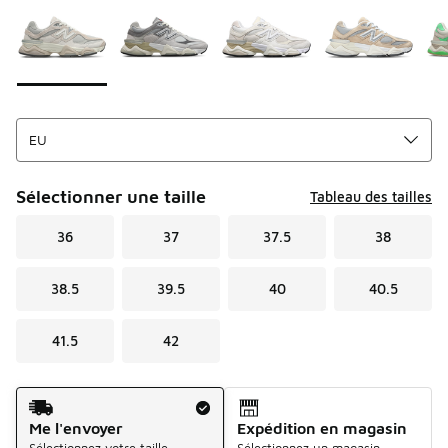
Sélectionner une taille
Tableau des tailles
36
37
37.5
38
38.5
39.5
40
40.5
41.5
42
Mode d'expédition
Me l'envoyer
Expédition en magasin