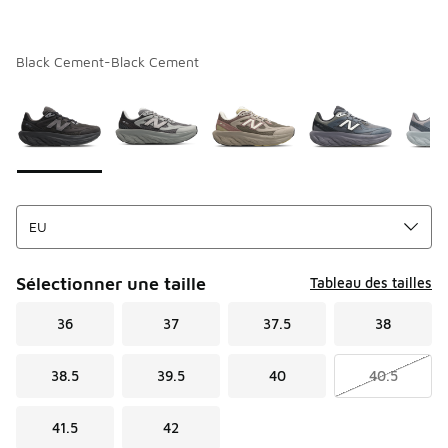
Black Cement-Black Cement
Merci de sélectionner un style
*
Page 1 sur 1 affichant 1 à 8 des 8 couleurs.
Sélectionner une taille
Tableau des tailles
36
37
37.5
38
38.5
39.5
40
40.5
41.5
42