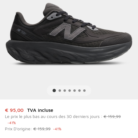
Cet article est en promotion. Prix en baisse de à € 95,00
€ 95,00
TVA incluse
Le prix le plus bas au cours des 30 derniers jours :
€ 159,99
-41%
Prix D'origine:
€ 159,99
-41%