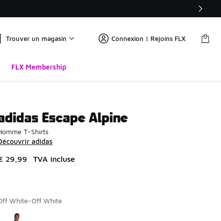
Trouver un magasin
Connexion | Rejoins FLX
FLX Membership
adidas Escape Alpine
Homme T-Shirts
Découvrir adidas
€ 29,99
TVA incluse
Off White-Off White
Page 1 sur 1 affichant 1 à 1 des 1 couleurs.
Merci de sélectionner un style
*