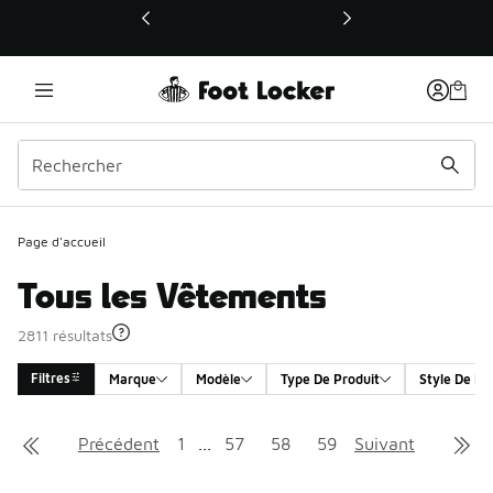
Ce lien ouvrira une nouvelle fenêtre
Page d'accueil
Tous les Vêtements
2811 résultats
Filtres
Marque
Modèle
Type De Produit
Style De Pr
Search Results
Précédent
1
...
57
58
59
Suivant