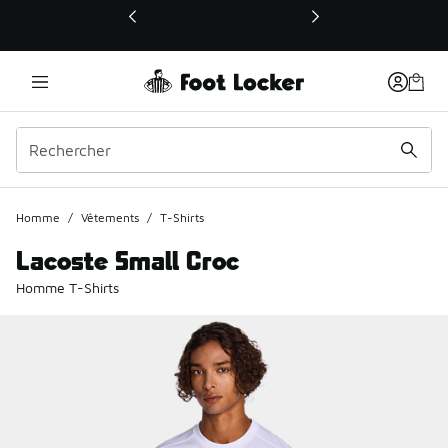
Ce lien ouvrira une nouvelle fenêtre
Homme
/
Vêtements
/
T-Shirts
Lacoste Small Croc
Homme T-Shirts