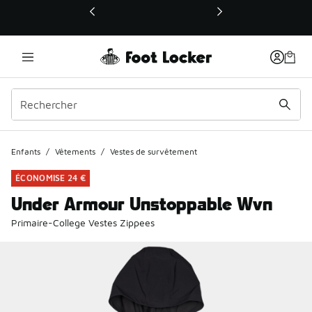
Ce lien ouvrira une nouvelle fenêtre
Enfants
/
Vêtements
/
Vestes de survêtement
ÉCONOMISE 24 €
Under Armour Unstoppable Wvn
Primaire-College Vestes Zippees