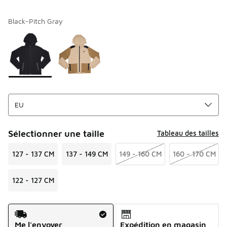
Black-Pitch Gray
Merci de sélectionner un style
*
Page 1 sur 1 affichant 1 à 2 des 2 couleurs.
Sélectionner une taille
Tableau des tailles
127 - 137 CM
137 - 149 CM
149 - 160 CM
160 - 170 CM
122 - 127 CM
Mode d'expédition
Me l'envoyer
Expédition en magasin