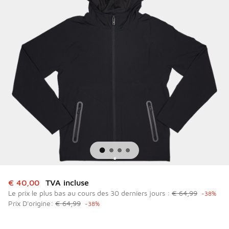
Cet article est en promotion. Prix en baisse de à € 40,00
€ 40,00
TVA incluse
Le prix le plus bas au cours des 30 derniers jours :
€ 64,99
-38%
Prix D'origine:
€ 64,99
-38%