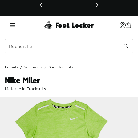
Ce lien ouvrira une nouvelle fenêtre
Enfants
/
Vêtements
/
Survêtements
Nike Miler
Maternelle Tracksuits