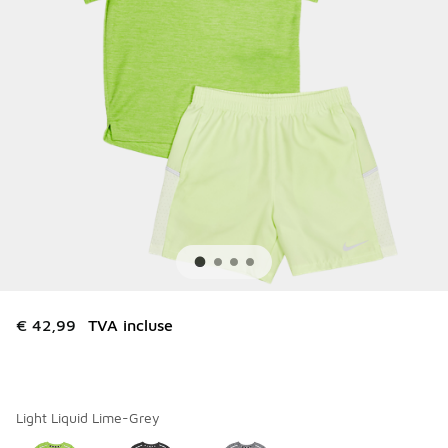
€ 42,99
TVA incluse
Light Liquid Lime-Grey
Merci de sélectionner un style
*
Page 1 sur 1 affichant 1 à 3 des 3 couleurs.