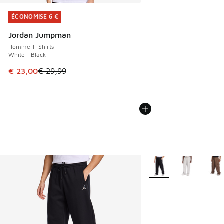
ÉCONOMISE 6 €
ÉCONOMISE 6 €
Jordan Jumpman
Homme T-Shirts
White - Black
Cet article est en promotion. Prix en baisse de € 29,99 à 
€ 23,00
€ 29,99
Plus de couleurs dispo