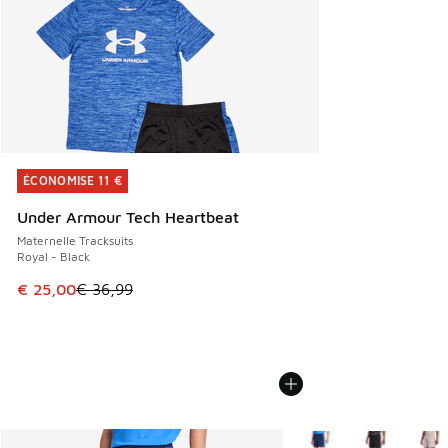
ÉCONOMISE 11 €
ÉCONOMISE 11 €
Under Armour Tech Heartbeat
Maternelle Tracksuits
Royal - Black
Cet article est en promotion. Prix en baisse de € 36,99 à 
€ 25,00
€ 36,99
Plus de couleurs dispo