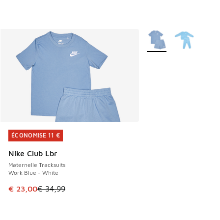
Plus de couleurs dispo
ÉCONOMISE 11 €
ÉCONOMISE 11 €
Nike Club Lbr
Maternelle Tracksuits
Work Blue - White
Cet article est en promotion. Prix en baisse de € 34,99 à 
€ 23,00
€ 34,99