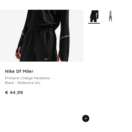
Plus de couleurs dispo
Nike Df Miler
Primaire-College Pantalons
Black - Reflective Silv
€ 44,99