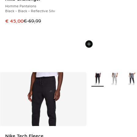
Homme Pantalons
Black - Black - Reflective Silv
Cet article est en promotion. Prix en baisse de € 69,99 à 
€ 45,00
€ 69,99
Plus de couleurs dispo
Nike Tech Fleece