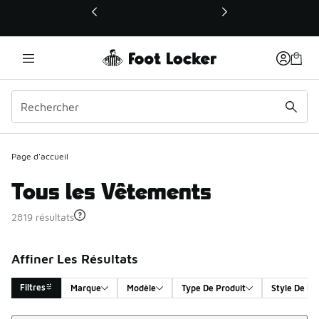
Ce lien ouvrira une nouvelle fenêtre
Page d'accueil
Tous les Vêtements
2819 résultats
Affiner Les Résultats
Filtres
Marque
Modèle
Type De Produit
Style De Pr
Trier
Search Results