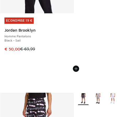
ÉCONOMISE 19 €
ÉCONOMISE 19 €
Jordan Brooklyn
Homme Pantalons
Black - Sail
Cet article est en promotion. Prix en baisse de € 69,99 à 
€ 50,00
€ 69,99
Plus de couleurs dispo