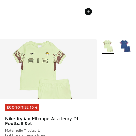
Plus de couleurs 
ÉCONOMISE 16 €
ÉCONOMISE 16 €
Nike Kylian Mbappe Academy Df
Football Set
Maternelle Tracksuits
Light Liquid Lime - Grey