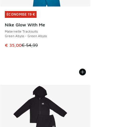
ÉCONOMISE 19 €
ÉCONOMISE 19 €
Nike Glow With Me
Maternelle Tracksuits
Green Abyss - Green Abyss
Cet article est en promotion. Prix en baisse de € 54,99 à 
€ 35,00
€ 54,99