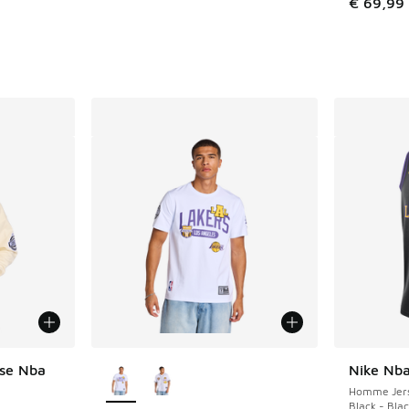
€ 69,99
Plus de couleurs disponibles
ise Nba
Nike Nba
Homme Jers
Black - Bla