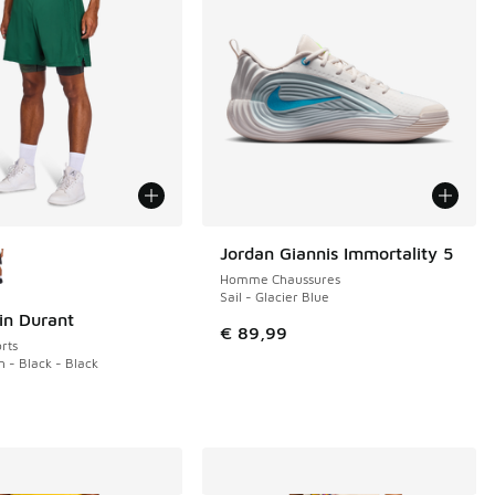
couleurs disponibles
Jordan Giannis Immortality 5
NOUVEAU
Homme Chaussures
Sail - Glacier Blue
in Durant
€ 89,99
rts
 - Black - Black