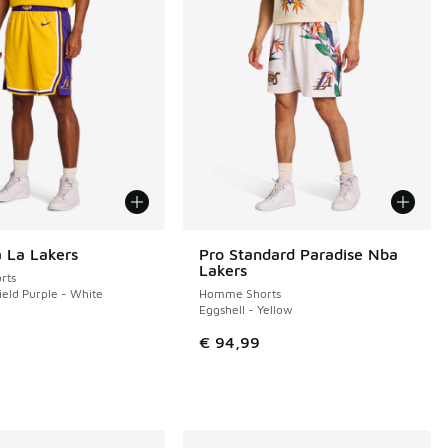
 La Lakers
Pro Standard Paradise Nba
Lakers
rts
ield Purple - White
Homme Shorts
Eggshell - Yellow
€ 94,99