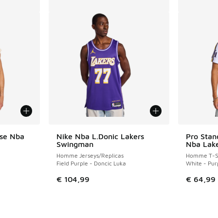
ise Nba
Nike Nba L.Donic Lakers
Pro Sta
Swingman
Nba Lak
Homme Jerseys/Replicas
Homme T-Sh
Field Purple - Doncic Luka
White - Pur
€ 104,99
€ 64,99