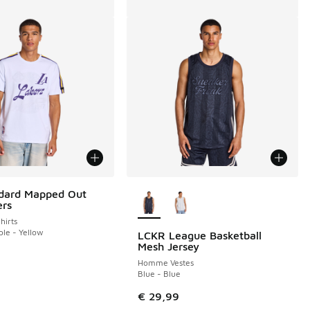
Plus de couleurs disponibles
ndard Mapped Out
ers
irts
ple - Yellow
LCKR League Basketball
Mesh Jersey
Homme Vestes
Blue - Blue
€ 29,99