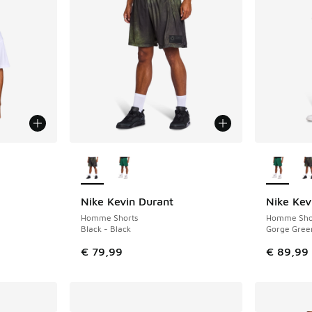
Plus de couleurs disponibles
Plus de 
Nike Kevin Durant
Nike Kev
NOUVEAU
NOUVEAU
Homme Shorts
Homme Sho
Black - Black
Gorge Green
€ 79,99
€ 89,99