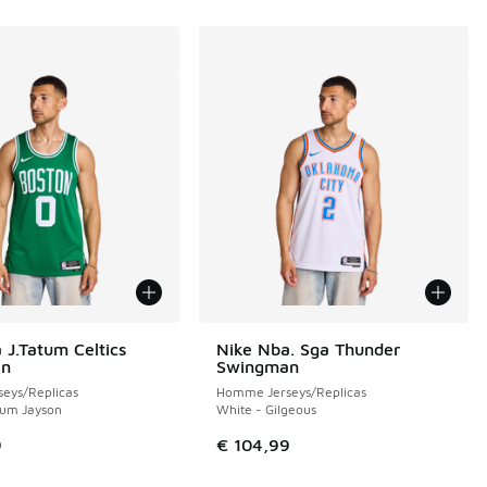
 J.Tatum Celtics
Nike Nba. Sga Thunder
an
Swingman
eys/Replicas
Homme Jerseys/Replicas
tum Jayson
White - Gilgeous
9
€ 104,99