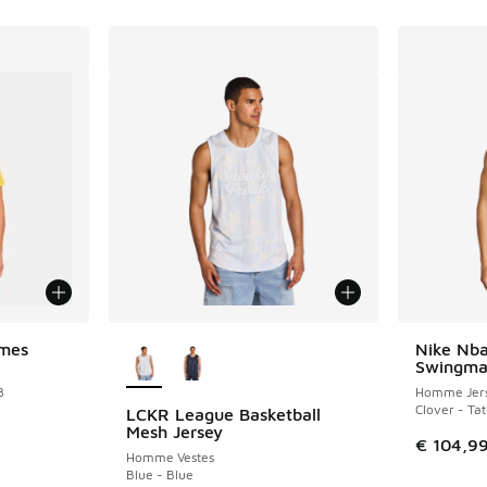
Plus de couleurs disponibles
ames
Nike Nba
Swingm
3
Homme Jers
Clover - Ta
LCKR League Basketball
Mesh Jersey
€ 104,9
Homme Vestes
Blue - Blue