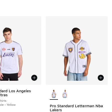
Plus de couleurs disponibles
dard Los Angeles
ltras
irts
ple - Yellow
Pro Standard Letterman Nba
Lakers