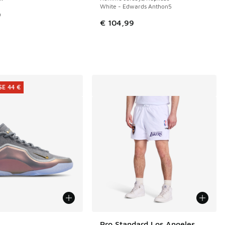
White - Edwards Anthon5
9
€ 104,99
E 44 €
couleurs disponibles
Pro Standard Los Angeles