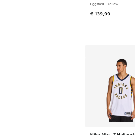
Eggshell - Yellow
€ 139,99
Nike Nba. T.Halibur