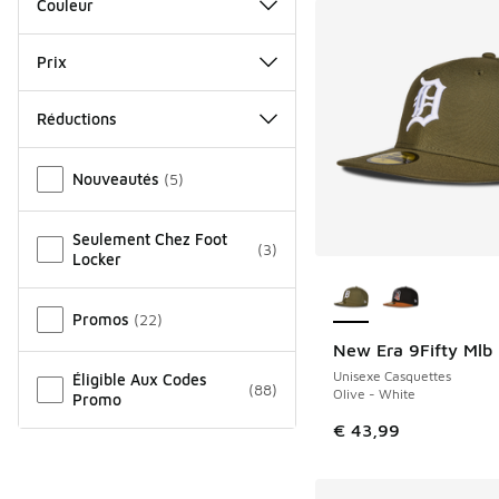
Couleur
Prix
Réductions
Autre
Nouveautés
(
5
)
Seulement Chez Foot
(
3
)
Locker
Plus de couleurs dis
Promos
(
22
)
New Era 9Fifty Mlb
NOUVEAU
Unisexe Casquettes
Éligible Aux Codes
(
88
)
Olive - White
Promo
€ 43,99