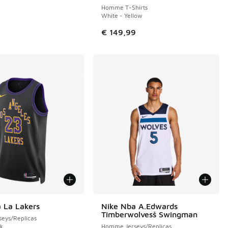
Homme T-Shirts
White - Yellow
€ 149,99
 La Lakers
Nike Nba A.Edwards
Timberwolvesš Swingman
eys/Replicas
ck
Homme Jerseys/Replicas