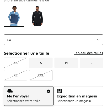
Shoreline Blue-Shoreline Blue
Merci de sélectionner un style
*
Page 1 sur 1 affichant 1 à 2 des 2 couleurs.
Sélectionner une taille
Tableau des tailles
XS
S
M
L
XL
XXL
Mode d'expédition
Me l'envoyer
Expédition en magasin
Sélectionnez votre taille
Sélectionnez un magasin