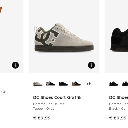
Plus de couleurs disponibles
Plus de 
+
6
hite
DC Shoes Court Graffik
DC Shoes
Homme Chaussures
Homme Cha
Taupe - Olive
Black - Gu
€ 89,99
€ 89,99