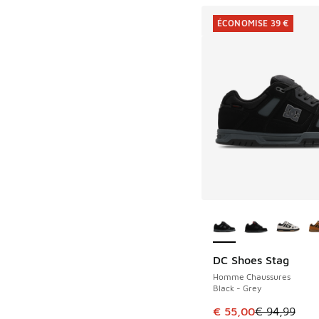
ÉCONOMISE 39 €
Plus de couleurs dis
DC Shoes Stag
ÉCONOMISE 39 €
Homme Chaussures
Black - Grey
Cet article est en p
€ 55,00
€ 94,99