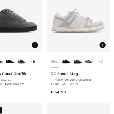
couleurs disponibles
Plus de couleurs disponibles
+
6
+
2
 Court Graffik
DC Shoes Stag
NOUVEAU
ussures
Primaire-College Chaussures
w - Dark Shadow
Beige - Off - White
€ 54,99
U