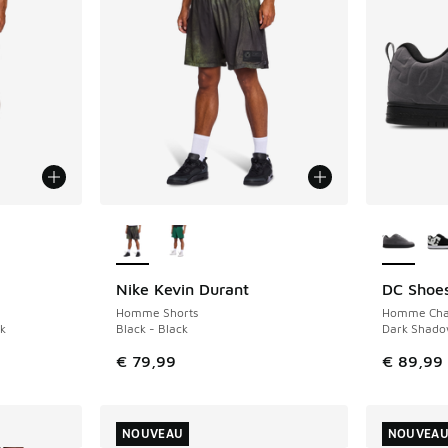
ponibles
Plus de couleurs disponibles
Plus de 
Nike Kevin Durant
DC Shoes
NOUVEAU
NOUVEAU
Homme Shorts
Homme Cha
k
Black - Black
Dark Shado
€ 79,99
€ 89,99
NOUVEAU
NOUVEA