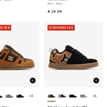
Blue - Blue
de € 139,99 à € 110,00
€ 34,99
E 39 €
ÉCONOMISE 34 €
couleurs disponibles
Plus de couleurs disponibles
+
4
+
6