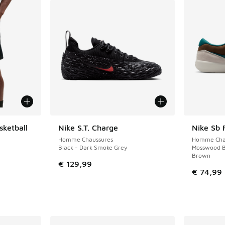
sketball
Nike S.T. Charge
Nike Sb 
NOUVEAU
NOUVEAU
Homme Chaussures
Homme Cha
Black - Dark Smoke Grey
Mosswood B
Brown
€ 129,99
€ 74,99