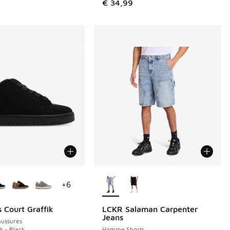
€ 34,99
couleurs disponibles
Plus de couleurs disponibles
+
6
 Court Graffik
LCKR Salaman Carpenter
Jeans
ussures
k - Black
Homme Shorts