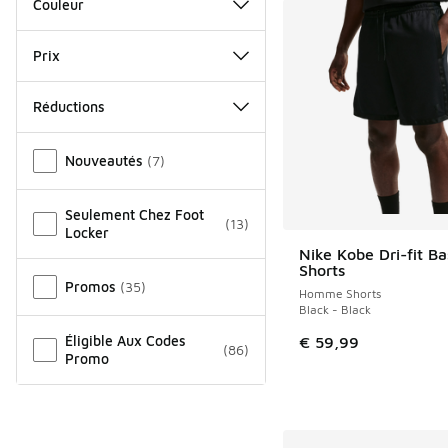
Couleur
Prix
Réductions
Autre
Nouveautés
(
7
)
Seulement Chez Foot
(
13
)
Locker
Nike Kobe Dri-fit Ba
NOUVEAU
Shorts
Promos
(
35
)
Homme Shorts
Black - Black
Éligible Aux Codes
€ 59,99
(
86
)
Promo