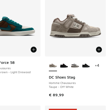
Plus de couleurs disponibles
Force 58
+
4
ussures
rown - Light Orewood
DC Shoes Stag
Homme Chaussures
Taupe - Off White
€ 89,99