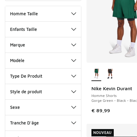
Homme Taille
Enfants Taille
Marque
Modèle
Plus de couleurs dis
Type De Produit
Nike Kevin Durant
NOUVEAU
Style de produit
Homme Shorts
Gorge Green - Black - Blac
Sexe
€ 89,99
Tranche D'âge
NOUVEAU