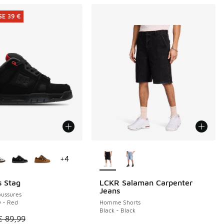
E 39 €
couleurs disponibles
Plus de couleurs disponibles
+
4
 Stag
LCKR Salaman Carpenter
E 39 €
Jeans
ussures
y - Red
Homme Shorts
Black - Black
de € 89,99 à € 60,00
le est en promotion. Prix en baisse de € 89,99 à € 50,00
€ 89,99