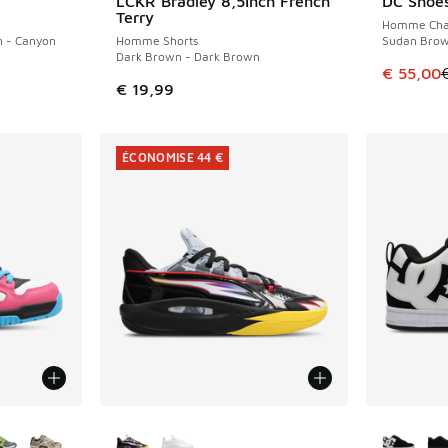
LCKR Bradley 8,5Inch French
DC Shoes
ÉCONOMIS
Terry
Homme Cha
n - Canyon
Homme Shorts
Sudan Brow
Dark Brown - Dark Brown
Cet artic
€ 55,00
€ 19,99
ÉCONOMISE 44 €
ponibles
Plus de couleurs disponibles
Plus de 