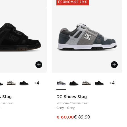
ÉCONOMISE 29 €
couleurs disponibles
Plus de couleurs disponibles
+
4
+
4
 Stag
DC Shoes Stag
ÉCONOMISE 29 €
ussures
Homme Chaussures
m
Grey - Grey
Cet article est en promotion. Pri
€ 60,00
€ 89,99