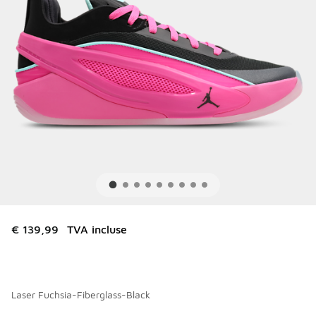
€ 139,99
TVA incluse
Laser Fuchsia-Fiberglass-Black
Merci de sélectionner un style
*
Page 1 sur 1 affichant 1 à 6 des 6 couleurs.