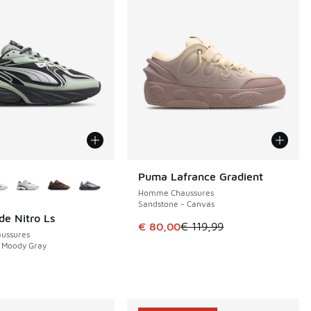
couleurs disponibles
Puma Lafrance Gradient
ÉCONOMISE 39 €
Homme Chaussures
Sandstone - Canvas
e Nitro Ls
Cet article est en promotion. Pri
€ 80,00
€ 119,99
ussures
- Moody Gray