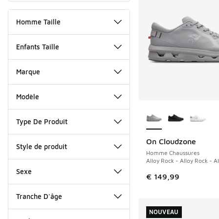
Homme Taille
Enfants Taille
Marque
Modèle
Plus de couleurs dis
Type De Produit
On Cloudzone
NOUVEAU
Style de produit
Homme Chaussures
Alloy Rock - Alloy Rock - A
Sexe
€ 149,99
Tranche D'âge
NOUVEAU