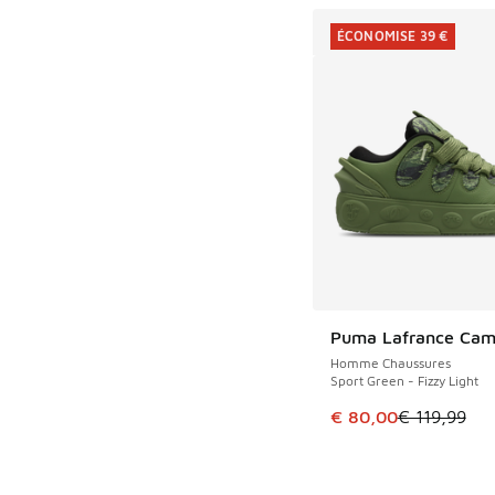
ÉCONOMISE 39 €
Puma Lafrance Ca
ÉCONOMISE 39 €
Homme Chaussures
Sport Green - Fizzy Light
Cet article est en p
€ 80,00
€ 119,99