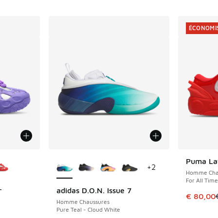
ÉCONOMIS
ponibles
Plus de couleurs disponibles
Puma Laf
ÉCONOMIS
+
2
Homme Cha
For All Tim
r
adidas D.O.N. Issue 7
Cet artic
€ 80,00
Homme Chaussures
Pure Teal - Cloud White