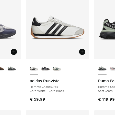
ponibles
Plus de couleurs disponibles
Plus de 
adidas Runvista
Puma Fad
NOUVEAU
NOUVEAU
Homme Chaussures
Homme Cha
Core White - Core Black
Soft Grass 
€ 59,99
€ 119,99