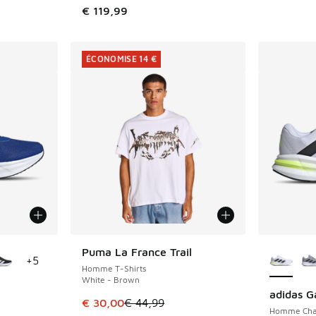
€ 119,99
ÉCONOMISE 14 €
ponibles
Plus de 
Puma La France Trail
ÉCONOMISE 14 €
+
5
Homme T-Shirts
White - Brown
adidas G
Cet article est en promotion. Prix en baisse 
€ 30,00
€ 44,99
Homme Cha