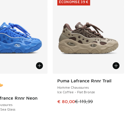
ÉCONOMISE 39 €
couleurs disponibles
Puma Lafrance Rnnr Trail
ÉCONOMISE 39 €
Homme Chaussures
Ice Coffee - Flat Bronze
france Rnnr Neon
Cet article est en promotion. Pri
€ 80,00
€ 119,99
ussures
 Sea Glass