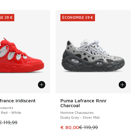
E 39 €
ÉCONOMISE 39 €
rance Iridiscent
Puma Lafrance Rnnr
E 39 €
ÉCONOMISE 39 €
Charcoal
ussures
e Red - White
Homme Chaussures
Dusky Gray - Silver Mist
le est en promotion. Prix en baisse de € 119,99 à € 80,00
€ 119,99
Cet article est en promotion. Pri
€ 80,00
€ 119,99