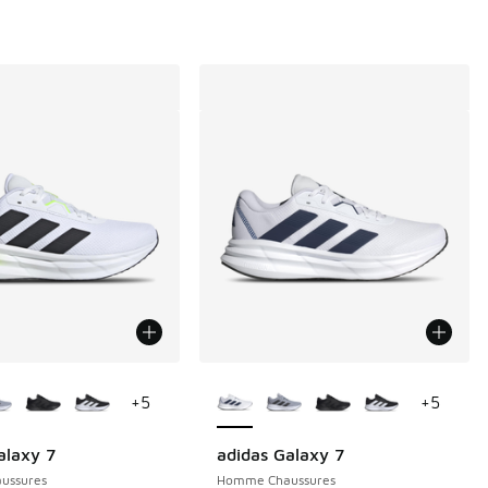
couleurs disponibles
Plus de couleurs disponibles
+
5
+
5
alaxy 7
adidas Galaxy 7
de € 44,99 à € 30,00
ussures
Homme Chaussures