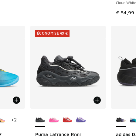
Cloud White
€ 54,99
ÉCONOMISE 49 €
ponibles
Plus de couleurs disponibles
Plus de 
+
2
7
Puma Lafrance Rnnr
adidas D.
ÉCONOMISE 49 €