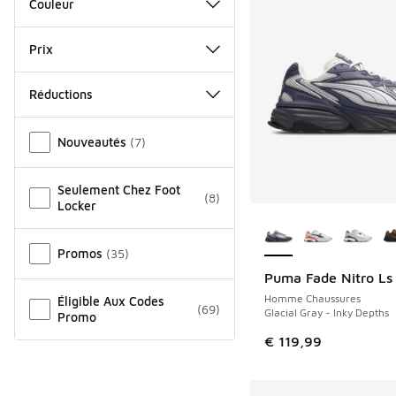
Couleur
Prix
Réductions
Autre
Nouveautés
(
7
)
Seulement Chez Foot
(
8
)
Locker
Plus de couleurs dis
Promos
(
35
)
Puma Fade Nitro Ls
NOUVEAU
Homme Chaussures
Éligible Aux Codes
(
69
)
Glacial Gray - Inky Depths
Promo
€ 119,99