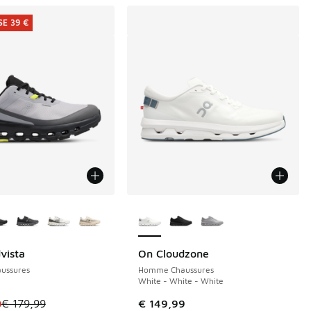
E 39 €
couleurs disponibles
Plus de couleurs disponibles
vista
On Cloudzone
E 39 €
de € 119,99 à € 70,00
ussures
Homme Chaussures
White - White - White
le est en promotion. Prix en baisse de € 179,99 à € 140,00
0
€ 179,99
€ 149,99