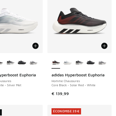
couleurs disponibles
Plus de couleurs disponibles
yperboost Euphoria
adidas Hyperboost Euphoria
NOUVEAU
ussures
Homme Chaussures
te - Silver Met
Core Black - Solar Red - White
9
€ 139,99
ÉCONOMISE 39 €
U