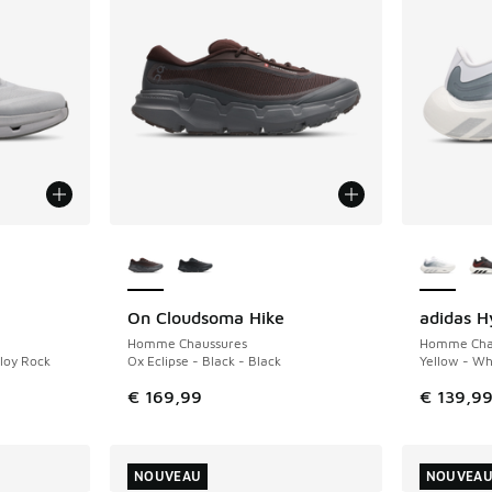
ponibles
Plus de couleurs disponibles
Plus de 
On Cloudsoma Hike
adidas H
NOUVEAU
NOUVEAU
Homme Chaussures
Homme Cha
lloy Rock
Ox Eclipse - Black - Black
Yellow - Whi
€ 169,99
€ 139,9
NOUVEAU
NOUVEA