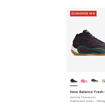
ÉCONOMISE 44 €
Plus de couleurs dis
New Balance Fresh
ÉCONOMISE 44 €
Homme Chaussures
Nightwatch Green - Midnigh