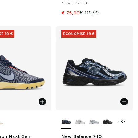
Brown - Green
Cet article est en promotion. Prix
€ 75,00
€ 119,99
E 10 €
ÉCONOMISE 39 €
couleurs disponibles
Plus de couleurs disponibles
+
37
ron Nxxt Gen
New Balance 740
E 10 €
ÉCONOMISE 39 €