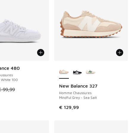
Plus de couleurs disponibles
ance 480
E 44 €
ussures
 White 100
New Balance 327
le est en promotion. Prix en baisse de € 99,99 à € 55,00
€ 99,99
Homme Chaussures
Mindful Grey - Sea Salt
€ 129,99