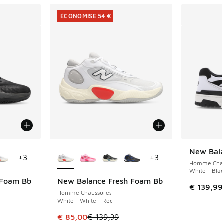
ÉCONOMISE 54 €
ponibles
Plus de couleurs disponibles
New Bal
+
3
+
3
Homme Cha
White - Bla
 Foam Bb
New Balance Fresh Foam Bb
ÉCONOMISE 54 €
€ 139,9
Homme Chaussures
White - White - Red
romotion. Prix en baisse de € 139,99 à € 95,00
Cet article est en promotion. Prix en baisse 
€ 85,00
€ 139,99