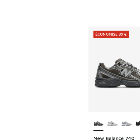
ÉCONOMISE 39 €
Plus de couleurs dis
New Balance 740
ÉCONOMISE 39 €