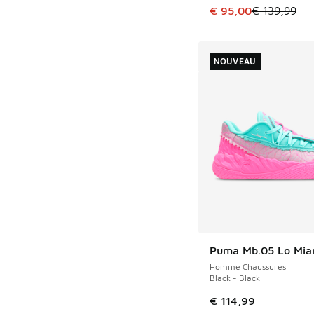
Cet article est en p
€ 95,00
€ 139,99
NOUVEAU
Puma Mb.05 Lo Miam
NOUVEAU
Homme Chaussures
Black - Black
€ 114,99