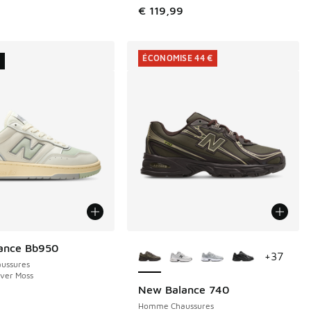
€ 119,99
ÉCONOMISE 44 €
U
Plus de couleurs disponibles
ance Bb950
+
37
ussures
lver Moss
New Balance 740
ÉCONOMISE 44 €
9
Homme Chaussures