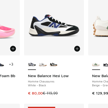
ponibles
Plus de couleurs disponibles
Plus de 
+
3
 Foam Bb
New Balance Hesi Low
New Bal
ÉCONOMISE 39 €
Homme Chaussures
Homme Cha
White - Black
Beige - Gre
romotion. Prix en baisse de € 139,99 à € 80,00
Cet article est en promotion. Prix en baisse 
€ 80,00
€ 119,99
€ 129,9