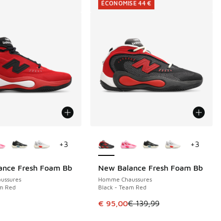
ÉCONOMISE 44 €
couleurs disponibles
Plus de couleurs disponibles
+
3
+
3
ance Fresh Foam Bb
New Balance Fresh Foam Bb
ÉCONOMISE 44 €
ussures
Homme Chaussures
am Red
Black - Team Red
de € 139,99 à € 80,00
Cet article est en promotion. Pri
9
€ 95,00
€ 139,99