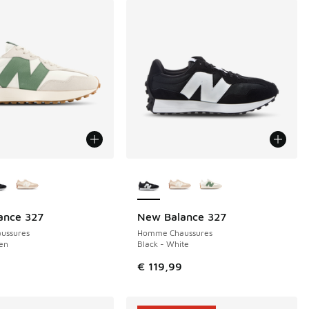
couleurs disponibles
Plus de couleurs disponibles
ance 327
New Balance 327
ussures
Homme Chaussures
en
Black - White
de € 119,99 à € 80,00
9
€ 119,99