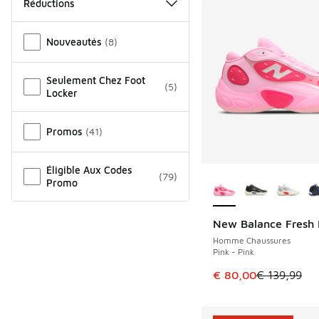
Réductions
Autre
Nouveautés
(
8
)
Seulement Chez Foot
(
5
)
Locker
Promos
(
41
)
Éligible Aux Codes
Plus de couleurs dis
(
79
)
Promo
New Balance Fresh
ÉCONOMISE 59 €
Homme Chaussures
Pink - Pink
Cet article est en p
€ 80,00
€ 139,99