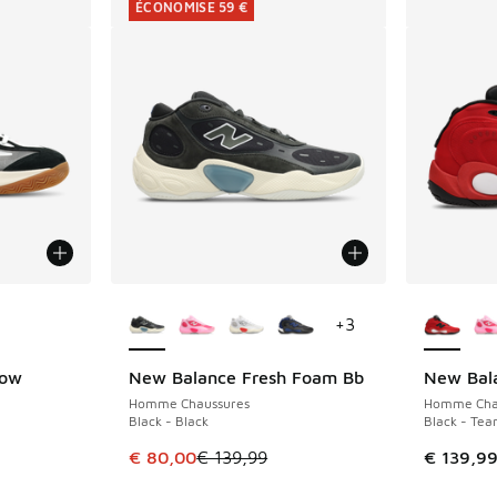
ÉCONOMISE 59 €
ponibles
Plus de couleurs disponibles
Plus de 
+
3
Low
New Balance Fresh Foam Bb
New Bal
ÉCONOMISE 59 €
Homme Chaussures
Homme Cha
Black - Black
Black - Te
romotion. Prix en baisse de € 119,99 à € 80,00
Cet article est en promotion. Prix en baisse 
€ 80,00
€ 139,99
€ 139,9