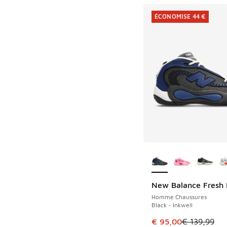
ÉCONOMISE 44 €
Plus de couleurs dis
New Balance Fresh
ÉCONOMISE 44 €
Homme Chaussures
Black - Inkwell
Cet article est en p
€ 95,00
€ 139,99