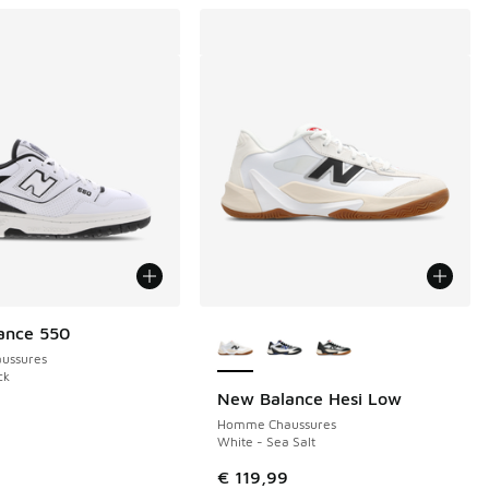
Plus de couleurs disponibles
ance 550
ussures
ck
New Balance Hesi Low
9
Homme Chaussures
White - Sea Salt
de € 139,99 à € 85,00
€ 119,99