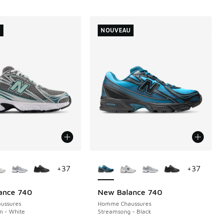
U
NOUVEAU
couleurs disponibles
Plus de couleurs disponibles
+
37
+
37
ance 740
New Balance 740
NOUVEAU
ussures
Homme Chaussures
n - White
Streamsong - Black