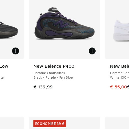
 Low
New Balance P400
New Bal
NOUVEAU
ÉCONOMIS
Homme Chaussures
Homme Cha
ite
Black - Purple - Fan Blue
White 100 -
Cet artic
€ 139,99
€ 55,00
ÉCONOMISE 39 €