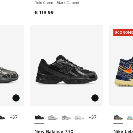
Field Green - Black Cement
€ 119,99
ÉCONOMIS
ponibles
Plus de couleurs disponibles
Plus de 
+
37
+
37
New Balance 740
Nike Leb
ÉCONOMIS