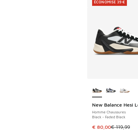
ÉCONOMISE 39 €
Plus de couleurs dis
New Balance Hesi 
ÉCONOMISE 39 €
Homme Chaussures
Black - Faded Black
Cet article est en p
€ 80,00
€ 119,99