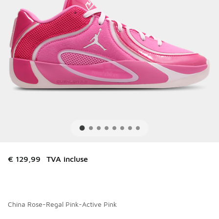
€ 129,99
TVA incluse
China Rose-Regal Pink-Active Pink
Merci de sélectionner un style
*
Page 1 sur 1 affichant 1 à 5 des 5 couleurs.