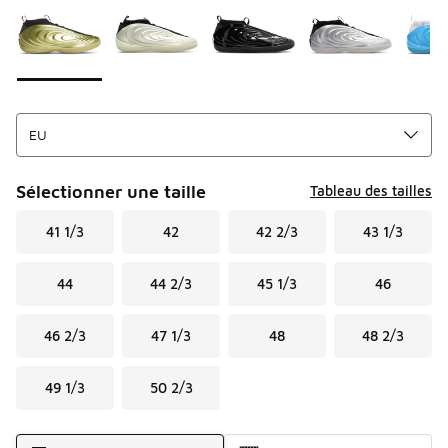
Sélectionner une taille
Tableau des tailles
41 1/3
42
42 2/3
43 1/3
44
44 2/3
45 1/3
46
46 2/3
47 1/3
48
48 2/3
49 1/3
50 2/3
Mode d'expédition