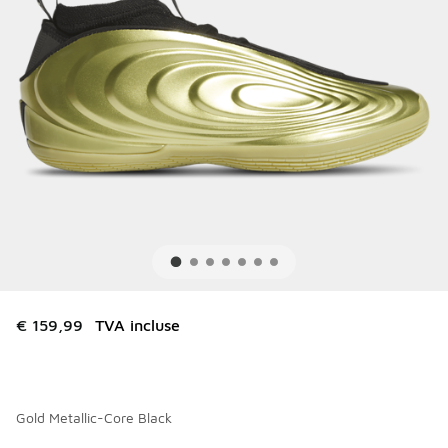
€ 159,99
TVA incluse
Gold Metallic-Core Black
Merci de sélectionner un style
*
Page 1 sur 1 affichant 1 à 6 des 6 couleurs.