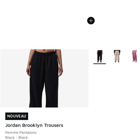
Plus de couleurs dispo
NOUVEAU
NOUVEAU
Jordan Brooklyn Trousers
Femme Pantalons
Black - Black