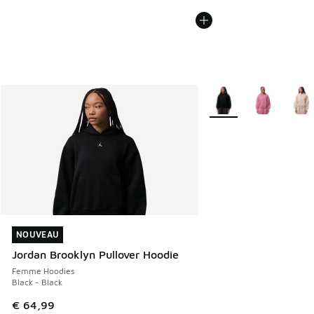
Plus de couleurs dispo
NOUVEAU
NOUVEAU
Jordan Brooklyn Pullover Hoodie
Femme Hoodies
Black - Black
€ 64,99