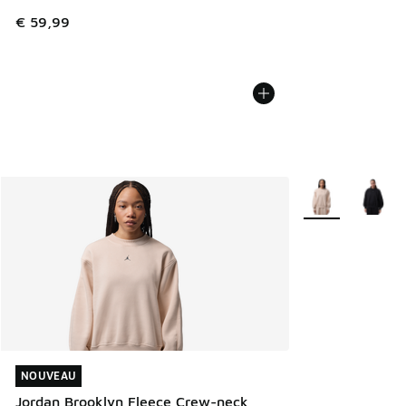
€ 59,99
Plus de couleurs 
NOUVEAU
NOUVEAU
Jordan Brooklyn Fleece Crew-neck