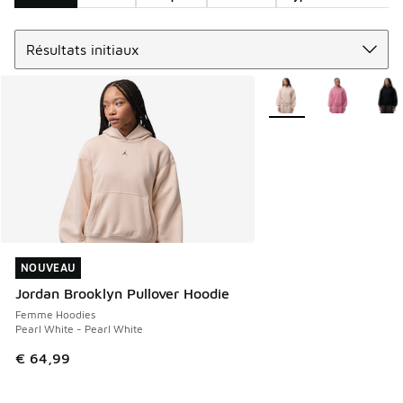
Trier
Search Results
Plus de couleurs dispo
NOUVEAU
NOUVEAU
Jordan Brooklyn Pullover Hoodie
Femme Hoodies
Pearl White - Pearl White
€ 64,99