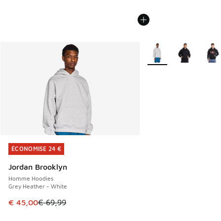
Plus de couleurs dispo
ÉCONOMISE 24 €
ÉCONOMISE 24 €
Jordan Brooklyn
Homme Hoodies
Grey Heather - White
Cet article est en promotion. Prix en baisse de € 69,99 à 
€ 45,00
€ 69,99