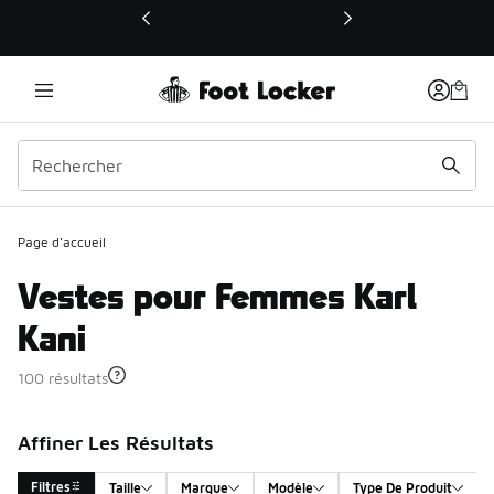
Ce lien ouvrira une nouvelle fenêtre
Page d'accueil
Vestes pour Femmes Karl
Kani
100 résultats
Affiner Les Résultats
Filtres
Taille
Marque
Modèle
Type De Produit