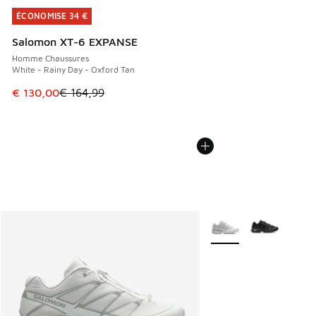
ÉCONOMISE 34 €
ÉCONOMISE 34 €
Salomon XT-6 EXPANSE
Homme Chaussures
White - Rainy Day - Oxford Tan
Cet article est en promotion. Prix en baisse de € 164,99 à
€ 130,00
€ 164,99
Plus de couleurs dispo