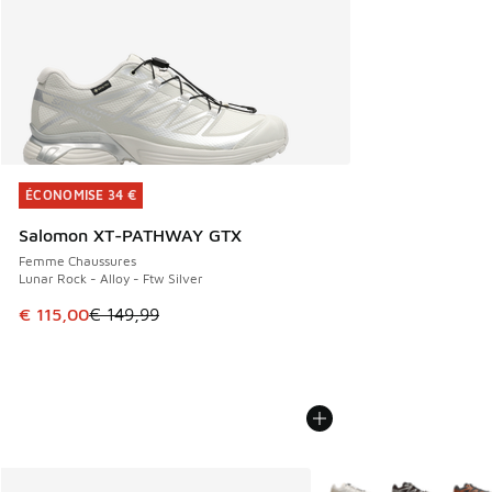
ÉCONOMISE 34 €
ÉCONOMISE 34 €
Salomon XT-PATHWAY GTX
Femme Chaussures
Lunar Rock - Alloy - Ftw Silver
Cet article est en promotion. Prix en baisse de € 149,99 à
€ 115,00
€ 149,99
Plus de couleurs dispo