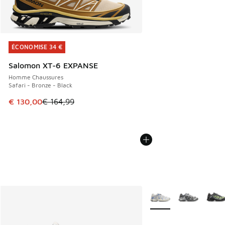
ÉCONOMISE 34 €
ÉCONOMISE 34 €
Salomon XT-6 EXPANSE
Homme Chaussures
Safari - Bronze - Black
Cet article est en promotion. Prix en baisse de € 164,99 à
€ 130,00
€ 164,99
Plus de couleurs dispo