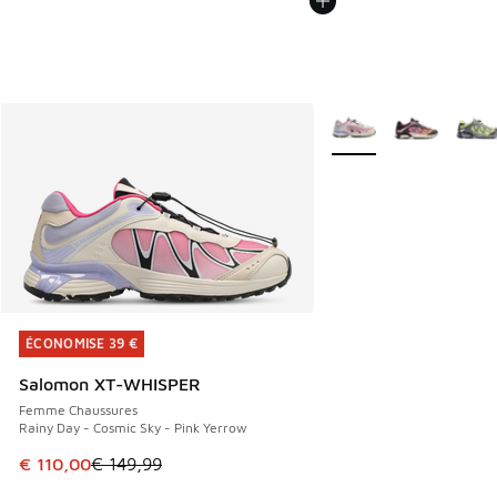
Plus de couleurs dispo
ÉCONOMISE 39 €
ÉCONOMISE 39 €
Salomon XT-WHISPER
Femme Chaussures
Rainy Day - Cosmic Sky - Pink Yerrow
Cet article est en promotion. Prix en baisse de € 149,99 à
€ 110,00
€ 149,99