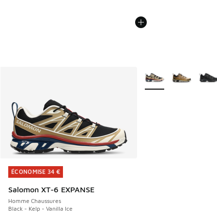
Plus de couleurs dispo
ÉCONOMISE 34 €
ÉCONOMISE 34 €
Salomon XT-6 EXPANSE
Homme Chaussures
Black - Kelp - Vanilla Ice