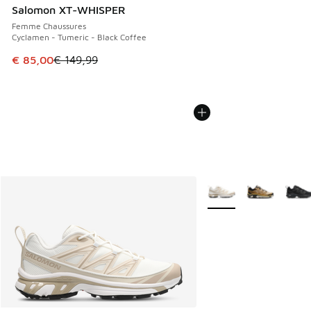
Salomon XT-WHISPER
Femme Chaussures
Cyclamen - Tumeric - Black Coffee
Cet article est en promotion. Prix en baisse de € 149,99 à
€ 85,00
€ 149,99
Plus de couleurs dispo