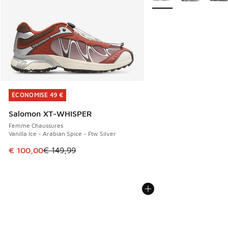
ÉCONOMISE 49 €
ÉCONOMISE 49 €
Salomon XT-WHISPER
Femme Chaussures
Vanilla Ice - Arabian Spice - Ftw Silver
Cet article est en promotion. Prix en baisse de € 149,99 à
€ 100,00
€ 149,99