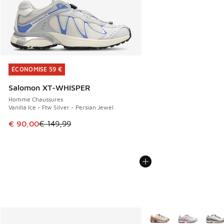
ÉCONOMISE 59 €
ÉCONOMISE 59 €
Salomon XT-WHISPER
Homme Chaussures
Vanilla Ice - Ftw Silver - Persian Jewel
Cet article est en promotion. Prix en baisse de € 149,99 à
€ 90,00
€ 149,99
Plus de couleurs dispo