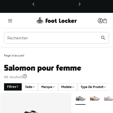
Ce lien ouvrira une nouvelle fenêtre
Page d'accueil
Salomon pour femme
98 résultats
Filtres
Taille
Marque
Modèle
Type De Produit
Search Results
Plus de couleurs dispo