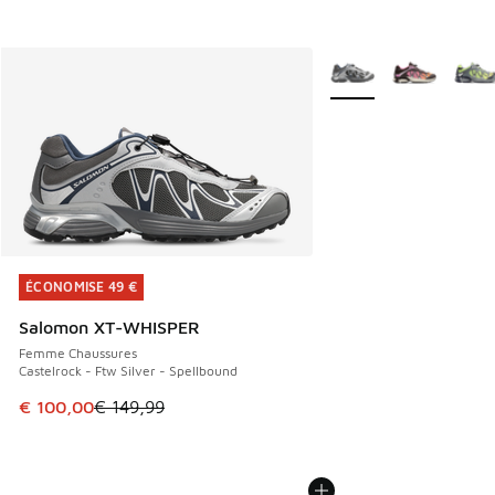
Plus de couleurs dispo
ÉCONOMISE 49 €
ÉCONOMISE 49 €
Salomon XT-WHISPER
Femme Chaussures
Castelrock - Ftw Silver - Spellbound
Cet article est en promotion. Prix en baisse de € 149,99 à
€ 100,00
€ 149,99