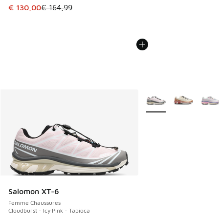
Cet article est en promotion. Prix en baisse de € 164,99 à
€ 130,00
€ 164,99
Plus de couleurs dispo
Salomon XT-6
Femme Chaussures
Cloudburst - Icy Pink - Tapioca