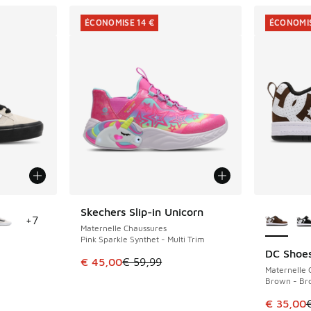
ÉCONOMISE 14 €
ÉCONOMIS
ponibles
Plus de 
Skechers Slip-in Unicorn
ÉCONOMISE 14 €
+
7
Maternelle Chaussures
Pink Sparkle Synthet - Multi Trim
DC Shoes
ÉCONOMIS
Cet article est en promotion. Prix en baisse 
€ 45,00
€ 59,99
Maternelle 
Brown - Br
Cet artic
€ 35,00