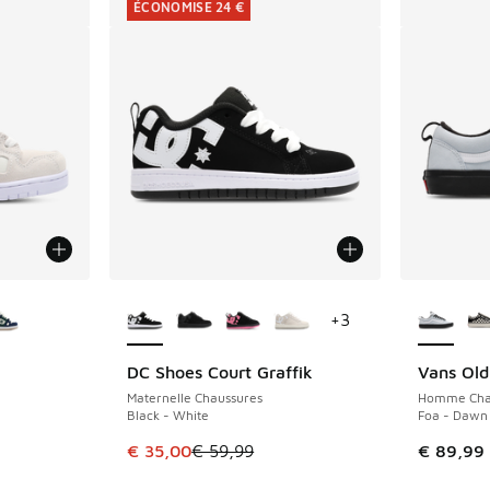
ÉCONOMISE 24 €
ponibles
Plus de couleurs disponibles
Plus de 
+
3
DC Shoes Court Graffik
Vans Old
ÉCONOMISE 24 €
Maternelle Chaussures
Homme Cha
Black - White
Foa - Dawn 
romotion. Prix en baisse de € 59,99 à € 35,00
Cet article est en promotion. Prix en baisse 
€ 35,00
€ 59,99
€ 89,99