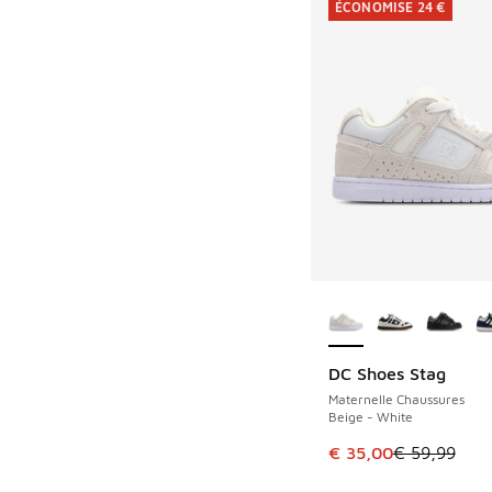
ÉCONOMISE 24 €
Plus de couleurs dis
DC Shoes Stag
ÉCONOMISE 24 €
Maternelle Chaussures
Beige - White
Cet article est en p
€ 35,00
€ 59,99