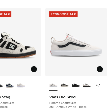
E 14 €
ÉCONOMISE 34 €
couleurs disponibles
Plus de couleurs disponibles
+
7
 Stag
Vans Old Skool
E 14 €
ÉCONOMISE 34 €
Chaussures
Homme Chaussures
 Black
Zhj - Antique White - Black