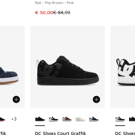
Rpk - Pop Brown - Pink
Cet article est en promotion. Prix en baisse 
€ 50,00
€ 84,99
ponibles
Plus de couleurs disponibles
Plus de 
+
3
fik
DC Shoes Court Graffik
DC Shoes