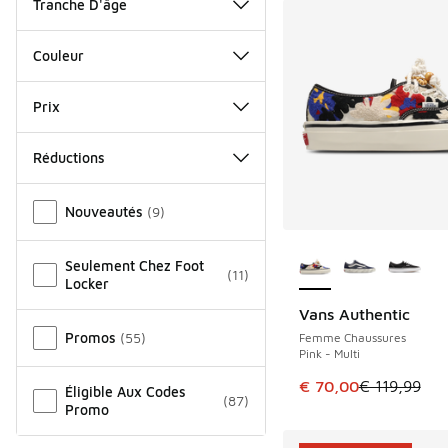
Tranche D'âge
Couleur
Prix
Réductions
Autre
Nouveautés
(
9
)
Plus de couleurs dis
Seulement Chez Foot
(
11
)
Locker
Vans Authentic
ÉCONOMISE 49 €
Promos
(
55
)
Femme Chaussures
Pink - Multi
Cet article est en p
€ 70,00
€ 119,99
Éligible Aux Codes
(
87
)
Promo