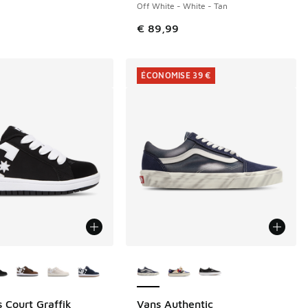
Off White - White - Tan
de € 84,99 à € 50,00
€ 89,99
ÉCONOMISE 39 €
couleurs disponibles
Plus de couleurs disponibles
 Court Graffik
Vans Authentic
ÉCONOMISE 39 €