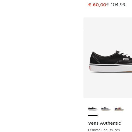
Cet article est en p
€ 60,00
€ 104,99
Plus de couleurs dis
Vans Authentic
Femme Chaussures