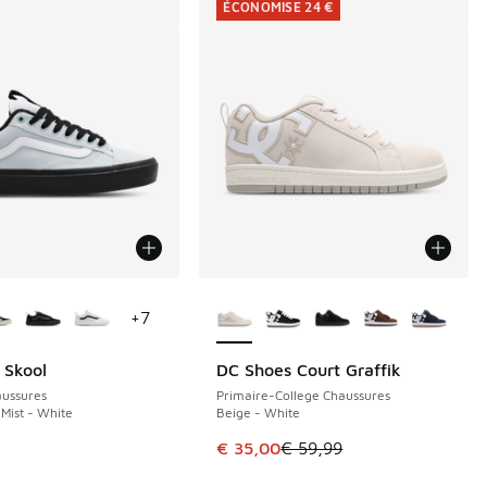
ÉCONOMISE 24 €
couleurs disponibles
Plus de couleurs disponibles
+
7
 Skool
DC Shoes Court Graffik
ÉCONOMISE 24 €
ussures
Primaire-College Chaussures
Mist - White
Beige - White
de € 59,99 à € 35,00
Cet article est en promotion. Pri
€ 35,00
€ 59,99