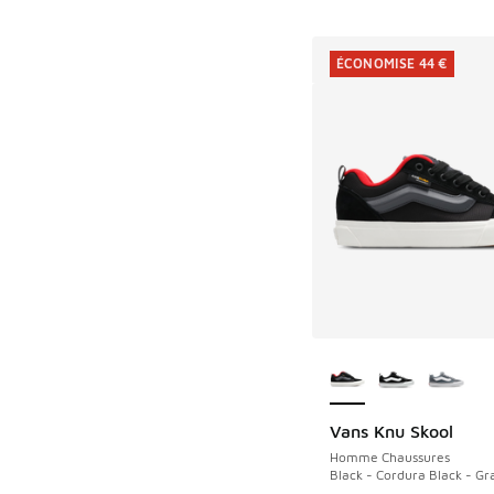
ÉCONOMISE 44 €
Plus de couleurs dis
Vans Knu Skool
ÉCONOMISE 44 €
Homme Chaussures
Black - Cordura Black - Gr