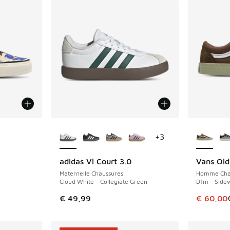
ponibles
Plus de couleurs disponibles
Plus de 
+
3
adidas Vl Court 3.0
Vans Old
ÉCONOMIS
Maternelle Chaussures
Homme Cha
Cloud White - Collegiate Green
Dfm - Side
romotion. Prix en baisse de € 119,99 à € 70,00
Cet artic
€ 49,99
€ 60,00