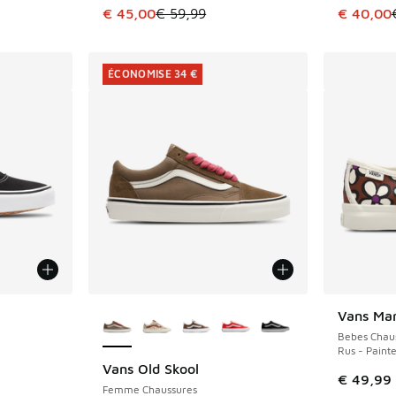
romotion. Prix en baisse de € 104,99 à € 60,00
Cet article est en promotion. Prix en baisse 
Cet artic
€ 45,00
€ 59,99
€ 40,00
ÉCONOMISE 34 €
ponibles
Plus de couleurs disponibles
Vans Ma
Bebes Chau
Rus - Painte
Vans Old Skool
ÉCONOMISE 34 €
€ 49,99
Femme Chaussures