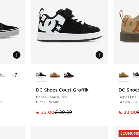
ponibles
Plus de couleurs disponibles
Plus de 
+
7
DC Shoes Court Graffik
DC Shoes
ÉCONOMISE 16 €
ÉCONOMIS
Bebes Chaussures
Bebes Chau
ck
Black - White
Brown - G
Cet article est en promotion. Prix en baisse 
Cet artic
€ 23,00
€ 39,99
€ 23,00
ÉCONOMIS