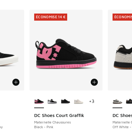
ÉCONOMISE 14 €
ÉCONOMIS
ponibles
Plus de couleurs disponibles
Plus de 
+
3
DC Shoes Court Graffik
DC Shoes
ÉCONOMISE 14 €
ÉCONOMIS
Maternelle Chaussures
Maternelle 
ay
Black - Pink
Off White -