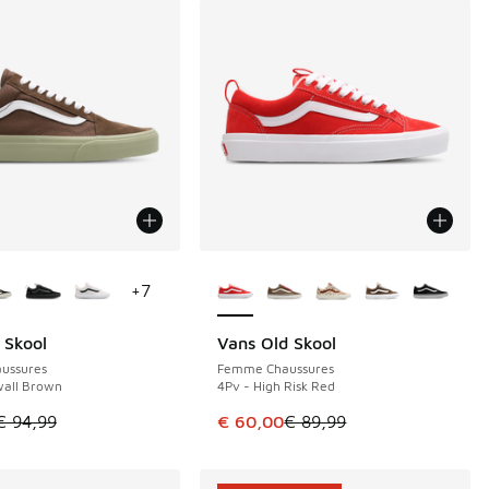
couleurs disponibles
Plus de couleurs disponibles
+
7
 Skool
Vans Old Skool
E 34 €
ÉCONOMISE 29 €
ussures
Femme Chaussures
wall Brown
4Pv - High Risk Red
le est en promotion. Prix en baisse de € 94,99 à € 60,00
Cet article est en promotion. Pri
€ 94,99
€ 60,00
€ 89,99