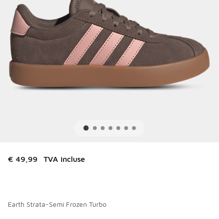
€ 49,99
TVA incluse
Earth Strata-Semi Frozen Turbo
Merci de sélectionner un style
*
Page 1 sur 1 affichant 1 à 7 des 7 couleurs.