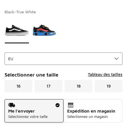
Black-True White
Merci de sélectionner un style
*
Page 1 sur 1 affichant 1 à 2 des 2 couleurs.
Sélectionner une taille
Tableau des tailles
16
17
18
19
Mode d'expédition
Me l'envoyer
Expédition en magasin
Sélectionnez votre taille
Sélectionnez un magasin