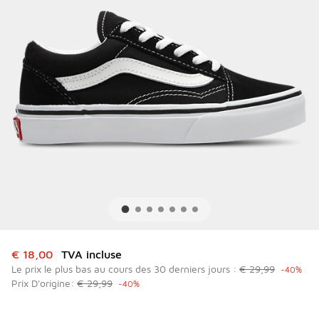
Cet article est en promotion. Prix en baisse de à € 18,00
€ 18,00
TVA incluse
Le prix le plus bas au cours des 30 derniers jours :
€ 29,99
-40%
Prix D'origine:
€ 29,99
-40%