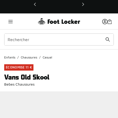
Ce lien ouvrira une nouvelle fenêtre
Enfants
/
Chaussures
/
Casual
ÉCONOMISE 11 €
Vans Old Skool
Bebes Chaussures