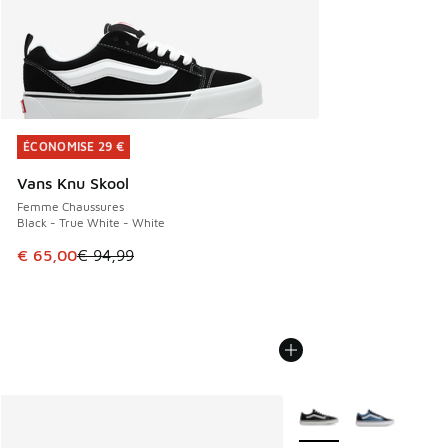
ÉCONOMISE 29 €
ÉCONOMISE 29 €
Vans Knu Skool
Femme Chaussures
Black - True White - White
Cet article est en promotion. Prix en baisse de € 94,99 à 
€ 65,00
€ 94,99
Plus de couleurs dispo