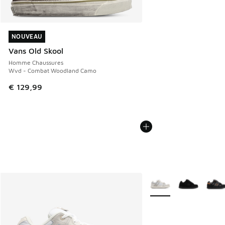
NOUVEAU
NOUVEAU
Vans Old Skool
Homme Chaussures
Wvd - Combat Woodland Camo
€ 129,99
Plus de couleurs dispo