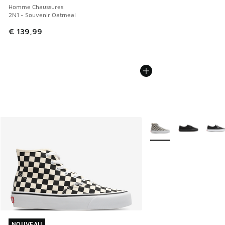
Homme Chaussures
2N1 - Souvenir Oatmeal
€ 139,99
Plus de couleurs dispo
NOUVEAU
NOUVEAU