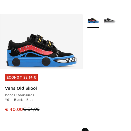
Plus de couleurs dispo
ÉCONOMISE 14 €
ÉCONOMISE 14 €
Vans Old Skool
Bebes Chaussures
Y61 - Black - Blue
Cet article est en promotion. Prix en baisse de € 54,99 à 
€ 40,00
€ 54,99