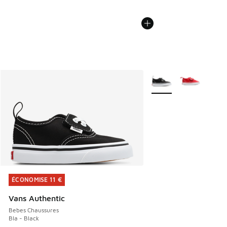
Plus de couleurs dispo
ÉCONOMISE 11 €
ÉCONOMISE 11 €
Vans Authentic
Bebes Chaussures
Bla - Black