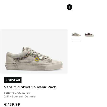
Plus de couleurs dispo
NOUVEAU
NOUVEAU
Vans Old Skool Souvenir Pack
Femme Chaussures
2N1 - Souvenir Oatmeal
€ 139,99