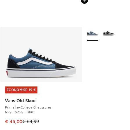
Plus de couleurs dispo
ÉCONOMISE 19 €
ÉCONOMISE 19 €
Vans Old Skool
Primaire-College Chaussures
Nvy - Navy - Blue
Cet article est en promotion. Prix en baisse de € 64,99 à 
€ 45,00
€ 64,99