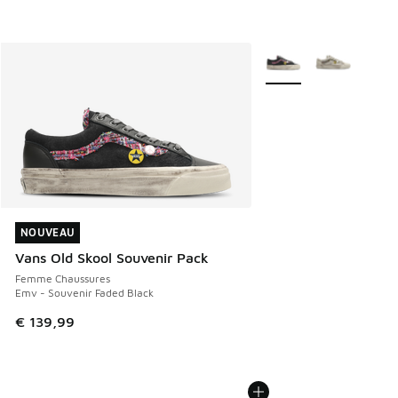
Plus de couleurs dispo
NOUVEAU
NOUVEAU
Vans Old Skool Souvenir Pack
Femme Chaussures
Emv - Souvenir Faded Black
€ 139,99