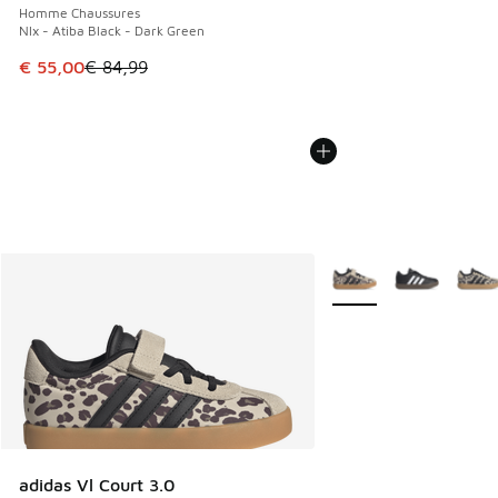
Homme Chaussures
Nlx - Atiba Black - Dark Green
Cet article est en promotion. Prix en baisse de € 84,99 à 
€ 55,00
€ 84,99
Plus de couleurs dispo
adidas Vl Court 3.0