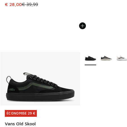
Cet article est en promotion. Prix en baisse de € 39,99 à 
€ 28,00
€ 39,99
Plus de couleurs dispo
ÉCONOMISE 29 €
ÉCONOMISE 29 €
Vans Old Skool