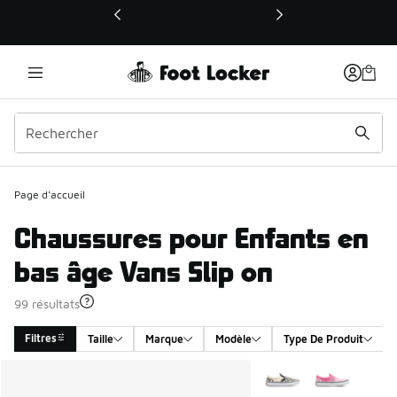
Ce lien ouvrira une nouvelle fenêtre
Page d'accueil
Chaussures pour Enfants en
bas âge Vans Slip on
99 résultats
Filtres
Taille
Marque
Modèle
Type De Produit
Search Results
Plus de couleurs dispo