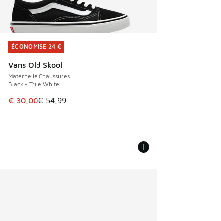
ÉCONOMISE 24 €
ÉCONOMISE 24 €
Vans Old Skool
Maternelle Chaussures
Black - True White
Cet article est en promotion. Prix en baisse de € 54,99 à 
€ 30,00
€ 54,99