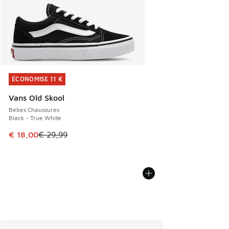
ÉCONOMISE 11 €
ÉCONOMISE 11 €
Vans Old Skool
Bebes Chaussures
Black - True White
Cet article est en promotion. Prix en baisse de € 29,99 à 
€ 18,00
€ 29,99