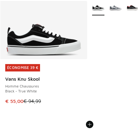
Plus de couleurs dispo
ÉCONOMISE 39 €
ÉCONOMISE 39 €
Vans Knu Skool
Homme Chaussures
Black - True White
Cet article est en promotion. Prix en baisse de € 94,99 à 
€ 55,00
€ 94,99