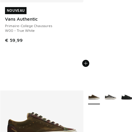
NOUVEAU
NOUVEAU
Vans Authentic
Primaire-College Chaussures
W00 - True White
€ 59,99
Plus de couleurs dispo