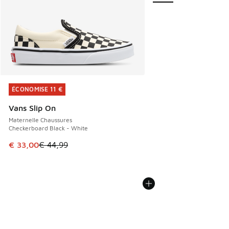
ÉCONOMISE 11 €
ÉCONOMISE 11 €
Vans Slip On
Maternelle Chaussures
Checkerboard Black - White
Cet article est en promotion. Prix en baisse de € 44,99 à 
€ 33,00
€ 44,99