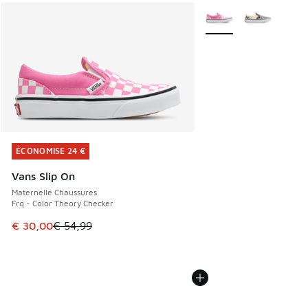
Plus de couleurs dispo
ÉCONOMISE 24 €
ÉCONOMISE 24 €
Vans Slip On
Maternelle Chaussures
Frq - Color Theory Checker
Cet article est en promotion. Prix en baisse de € 54,99 à 
€ 30,00
€ 54,99