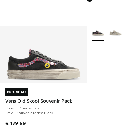
Plus de couleurs dispo
NOUVEAU
NOUVEAU
Vans Old Skool Souvenir Pack
Homme Chaussures
Emv - Souvenir Faded Black
€ 139,99