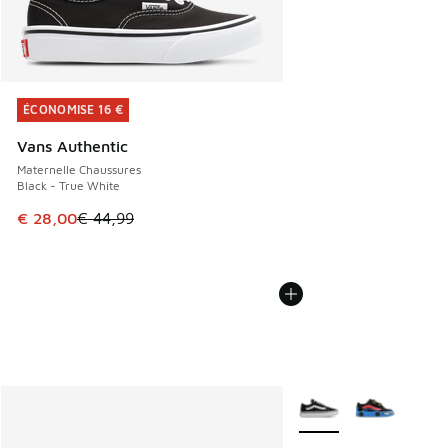
ÉCONOMISE 16 €
ÉCONOMISE 16 €
Vans Authentic
Maternelle Chaussures
Black - True White
Cet article est en promotion. Prix en baisse de € 44,99 à 
€ 28,00
€ 44,99
Plus de couleurs dispo