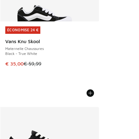
ÉCONOMISE 24 €
ÉCONOMISE 24 €
Vans Knu Skool
Maternelle Chaussures
Black - True White
Cet article est en promotion. Prix en baisse de € 59,99 à 
€ 35,00
€ 59,99