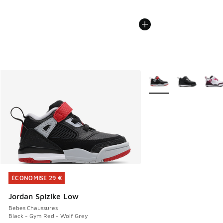
Plus de couleurs dispo
ÉCONOMISE 29 €
ÉCONOMISE 29 €
Jordan Spizike Low
Bebes Chaussures
Black - Gym Red - Wolf Grey