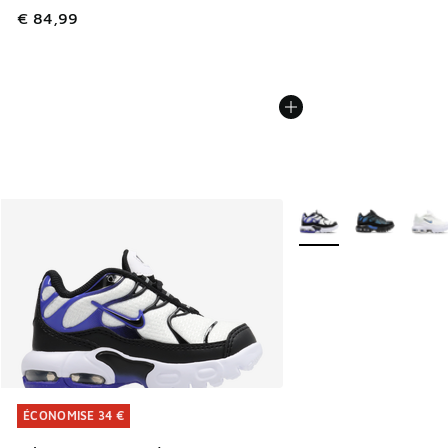
€ 84,99
Plus de couleurs dispo
ÉCONOMISE 34 €
ÉCONOMISE 34 €