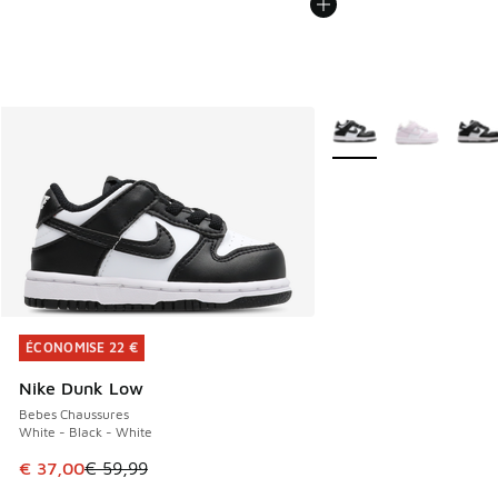
Plus de couleurs dispo
ÉCONOMISE 22 €
ÉCONOMISE 22 €
Nike Dunk Low
Bebes Chaussures
White - Black - White
Cet article est en promotion. Prix en baisse de € 59,99 à 
€ 37,00
€ 59,99