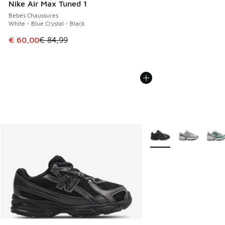
Nike Air Max Tuned 1
Bebes Chaussures
White - Blue Crystal - Black
Cet article est en promotion. Prix en baisse de € 84,99 à 
€ 60,00
€ 84,99
Plus de couleurs dispo