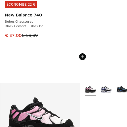
ÉCONOMISE 22 €
ÉCONOMISE 22 €
New Balance 740
Bebes Chaussures
Black Cement - Black Bo
Cet article est en promotion. Prix en baisse de € 59,99 à 
€ 37,00
€ 59,99
Plus de couleurs dispo