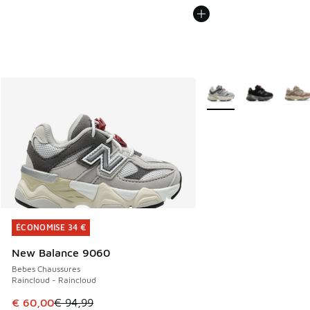
Plus de couleurs dispo
ÉCONOMISE 34 €
ÉCONOMISE 34 €
New Balance 9060
Bebes Chaussures
Raincloud - Raincloud
Cet article est en promotion. Prix en baisse de € 94,99 à 
€ 60,00
€ 94,99