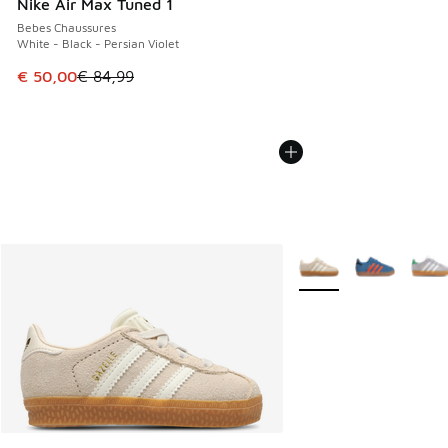
Nike Air Max Tuned 1
Bebes Chaussures
White - Black - Persian Violet
Cet article est en promotion. Prix en baisse de € 84,99 à 
€ 50,00
€ 84,99
Plus de couleurs dispo