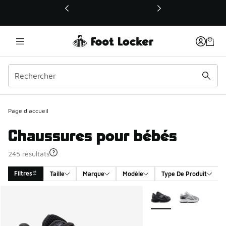
Ce lien ouvrira une nouvelle fenêtre
Page d'accueil
Chaussures pour bébés
245 résultats
Filtres
Taille
Marque
Modèle
Type De Produit
Search Results
Plus de couleurs dispo