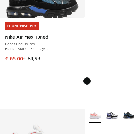
ÉCONOMISE 19 €
ÉCONOMISE 19 €
Nike Air Max Tuned 1
Bebes Chaussures
Black - Black - Blue Crystal
Cet article est en promotion. Prix en baisse de € 84,99 à 
€ 65,00
€ 84,99
Plus de couleurs dispo