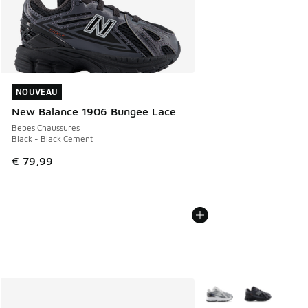
NOUVEAU
NOUVEAU
New Balance 1906 Bungee Lace
Bebes Chaussures
Black - Black Cement
€ 79,99
Plus de couleurs dispo