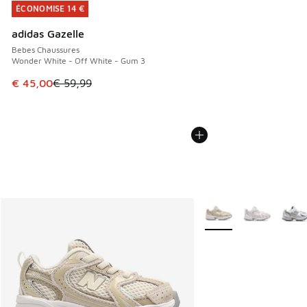
ÉCONOMISE 14 €
ÉCONOMISE 14 €
adidas Gazelle
Bebes Chaussures
Wonder White - Off White - Gum 3
Cet article est en promotion. Prix en baisse de € 59,99 à 
€ 45,00
€ 59,99
Plus de couleurs dispo