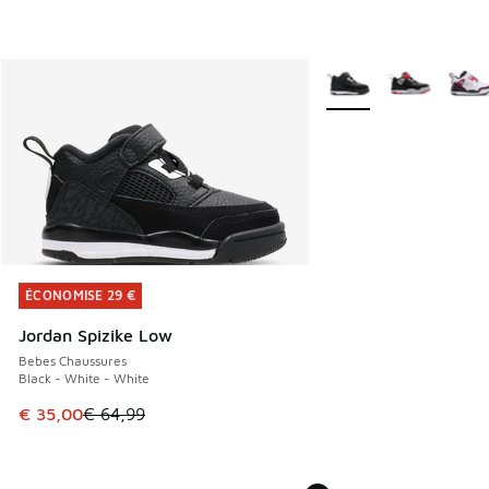
Plus de couleurs dispo
ÉCONOMISE 29 €
ÉCONOMISE 29 €
Jordan Spizike Low
Bebes Chaussures
Black - White - White
Cet article est en promotion. Prix en baisse de € 64,99 à 
€ 35,00
€ 64,99