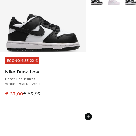
ÉCONOMISE 22 €
ÉCONOMISE 22 €
Nike Dunk Low
Bebes Chaussures
White - Black - White
Cet article est en promotion. Prix en baisse de € 59,99 à 
€ 37,00
€ 59,99