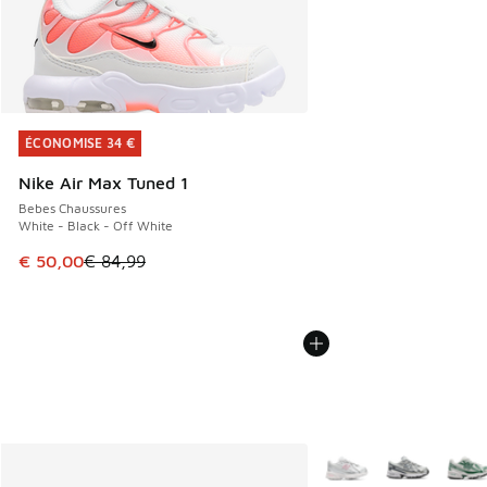
ÉCONOMISE 34 €
ÉCONOMISE 34 €
Nike Air Max Tuned 1
Bebes Chaussures
White - Black - Off White
Cet article est en promotion. Prix en baisse de € 84,99 à 
€ 50,00
€ 84,99
Plus de couleurs dispo