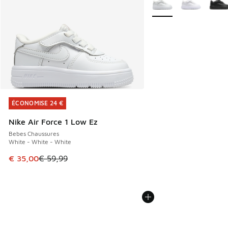
ÉCONOMISE 24 €
ÉCONOMISE 24 €
Nike Air Force 1 Low Ez
Bebes Chaussures
White - White - White
Cet article est en promotion. Prix en baisse de € 59,99 à 
€ 35,00
€ 59,99