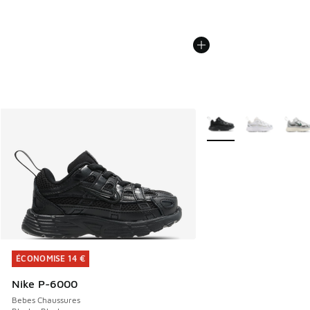
Plus de couleurs dispo
ÉCONOMISE 14 €
ÉCONOMISE 14 €
Nike P-6000
Bebes Chaussures