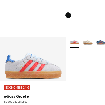
Plus de couleurs dispo
ÉCONOMISE 24 €
ÉCONOMISE 24 €
adidas Gazelle
Bebes Chaussures