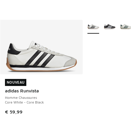
Plus de couleurs dispo
NOUVEAU
NOUVEAU
adidas Runvista
Homme Chaussures
Core White - Core Black
€ 59,99