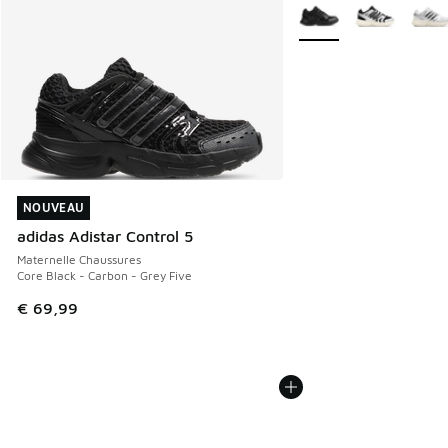
Plus de couleurs dispo
NOUVEAU
NOUVEAU
adidas Adistar Control 5
Maternelle Chaussures
Core Black - Carbon - Grey Five
€ 69,99