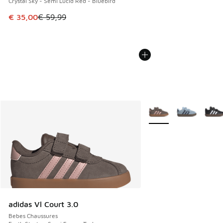
Crystal Sky - Semi Lucid Red - Bluebird
Cet article est en promotion. Prix en baisse de € 59,99 à 
€ 35,00
€ 59,99
Plus de couleurs dispo
adidas Vl Court 3.0
Bebes Chaussures