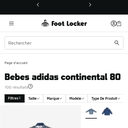
Ce lien ouvrira une nouvelle fenêtre
Page d'accueil
Bebes adidas continental 80
100 résultats
Filtres
Taille
Marque
Modèle
Type De Produit
Search Results
Plus de couleurs dispo