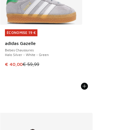
ÉCONOMISE 19 €
ÉCONOMISE 19 €
adidas Gazelle
Bebes Chaussures
Halo Silver - White - Green
Cet article est en promotion. Prix en baisse de € 59,99 à 
€ 40,00
€ 59,99