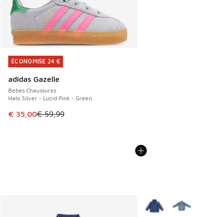
ÉCONOMISE 24 €
ÉCONOMISE 24 €
adidas Gazelle
Bebes Chaussures
Halo Silver - Lucid Pink - Green
Cet article est en promotion. Prix en baisse de € 59,99 à 
€ 35,00
€ 59,99
Plus de couleurs dispo