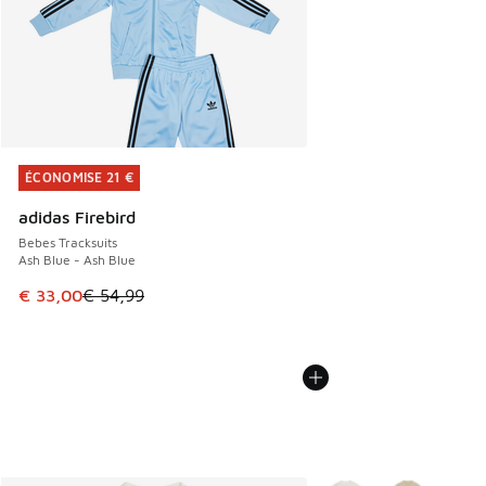
ÉCONOMISE 21 €
ÉCONOMISE 21 €
adidas Firebird
Bebes Tracksuits
Ash Blue - Ash Blue
Cet article est en promotion. Prix en baisse de € 54,99 à 
€ 33,00
€ 54,99