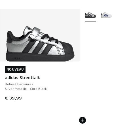
Plus de couleurs dispo
NOUVEAU
NOUVEAU
adidas Streettalk
Bebes Chaussures
Silver Metallic - Core Black
€ 39,99