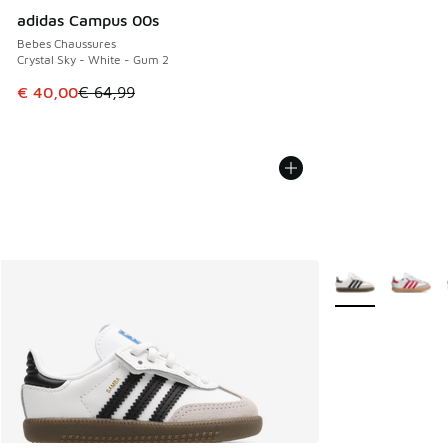
adidas Campus 00s
Bebes Chaussures
Crystal Sky - White - Gum 2
Cet article est en promotion. Prix en baisse de € 64,99 à 
€ 40,00
€ 64,99
Plus de couleurs 