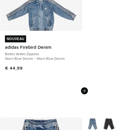
NOUVEAU
NOUVEAU
adidas Firebird Denim
Bebes Vestes Zippees
Worn Blue Denim - Worn Blue Denim
€ 44,99
Plus de couleurs dispo