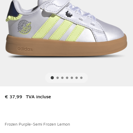
€ 37,99
TVA incluse
Frozen Purple-Semi Frozen Lemon
Merci de sélectionner un style
*
Page 1 sur 1 affichant 1 à 1 des 1 couleurs.