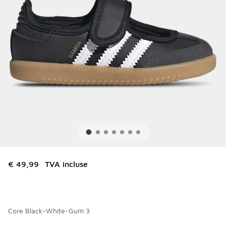
€ 49,99
TVA incluse
Core Black-White-Gum 3
Merci de sélectionner un style
*
Page 1 sur 1 affichant 1 à 4 des 4 couleurs.