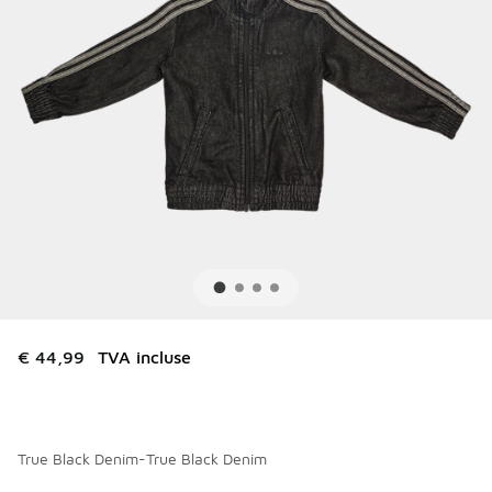
€ 44,99
TVA incluse
True Black Denim-True Black Denim
Merci de sélectionner un style
*
Page 1 sur 1 affichant 1 à 1 des 1 couleurs.