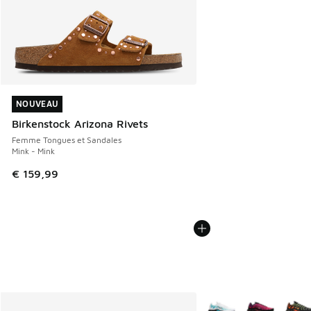
NOUVEAU
NOUVEAU
Birkenstock Arizona Rivets
Femme Tongues et Sandales
Mink - Mink
€ 159,99
Plus de couleurs dispo