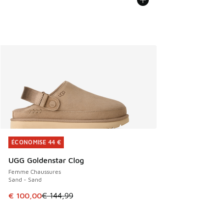
ÉCONOMISE 44 €
ÉCONOMISE 44 €
UGG Goldenstar Clog
Femme Chaussures
Sand - Sand
Cet article est en promotion. Prix en baisse de € 144,99 à
€ 100,00
€ 144,99