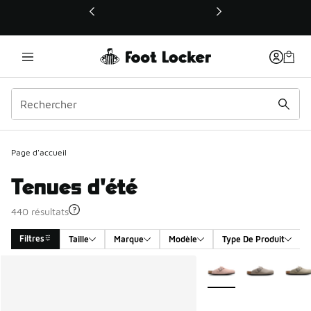
Ce lien ouvrira une nouvelle fenêtre
Page d'accueil
Tenues d'été
440 résultats
Filtres
Taille
Marque
Modèle
Type De Produit
Search Results
Plus de couleurs dispo