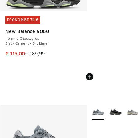
ÉCONOMISE 74 €
ÉCONOMISE 74 €
New Balance 9060
Homme Chaussures
Black Cement - Dry Lime
Cet article est en promotion. Prix en baisse de € 189,99 à
€ 115,00
€ 189,99
Plus de couleurs dispo