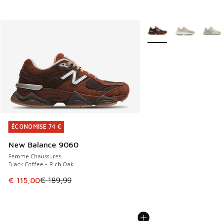
Plus de couleurs dispo
ÉCONOMISE 74 €
ÉCONOMISE 74 €
New Balance 9060
Femme Chaussures
Black Coffee - Rich Oak
Cet article est en promotion. Prix en baisse de € 189,99 à
€ 115,00
€ 189,99