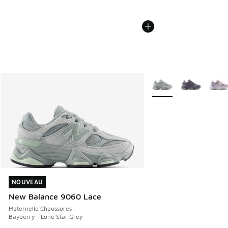
Plus de couleurs dispo
NOUVEAU
NOUVEAU
New Balance 9060 Lace
Maternelle Chaussures
Bayberry - Lone Star Grey