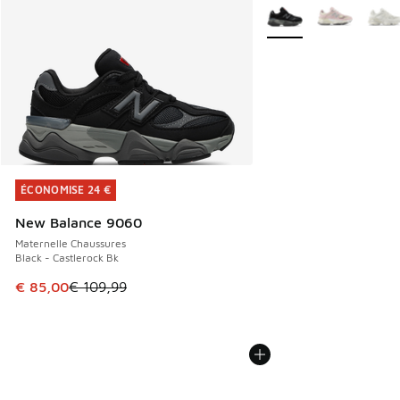
Plus de couleurs dispo
ÉCONOMISE 24 €
ÉCONOMISE 24 €
New Balance 9060
Maternelle Chaussures
Black - Castlerock Bk
Cet article est en promotion. Prix en baisse de € 109,99 à
€ 85,00
€ 109,99