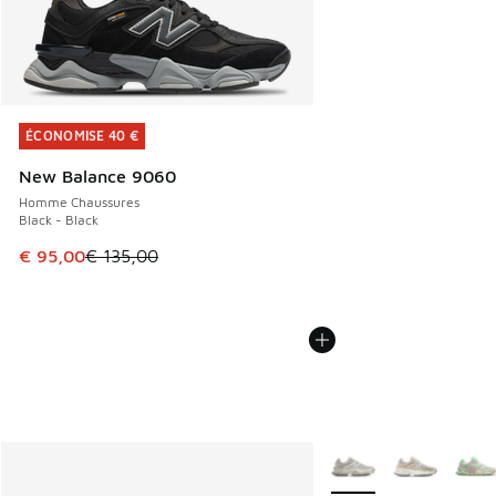
ÉCONOMISE 40 €
ÉCONOMISE 40 €
New Balance 9060
Homme Chaussures
Black - Black
Cet article est en promotion. Prix en baisse de € 135,00 à
€ 95,00
€ 135,00
Plus de couleurs dispo