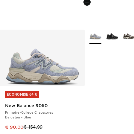
Plus de couleurs dispo
ÉCONOMISE 64 €
ÉCONOMISE 64 €
New Balance 9060
Primaire-College Chaussures
Beigetan - Blue
Cet article est en promotion. Prix en baisse de € 154,99 à
€ 90,00
€ 154,99