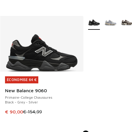
Plus de couleurs dispo
ÉCONOMISE 64 €
ÉCONOMISE 64 €
New Balance 9060
Primaire-College Chaussures
Black - Grey - Silver
Cet article est en promotion. Prix en baisse de € 154,99 à
€ 90,00
€ 154,99