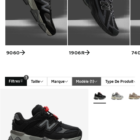
9060
1906R
74
1
Filtres
Taille
Marque
Modèle
 (1)
Type De Produit
Search Results
Plus de couleurs dispo