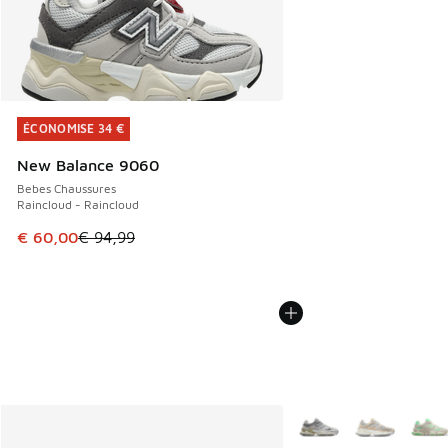
ÉCONOMISE 34 €
ÉCONOMISE 34 €
New Balance 9060
Bebes Chaussures
Raincloud - Raincloud
Cet article est en promotion. Prix en baisse de € 94,99 à 
€ 60,00
€ 94,99
Plus de couleurs dispo