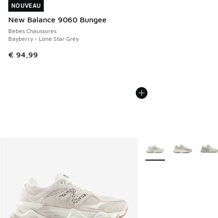
NOUVEAU
NOUVEAU
New Balance 9060 Bungee
Bebes Chaussures
Bayberry - Lone Star Grey
€ 94,99
Plus de couleurs dispo