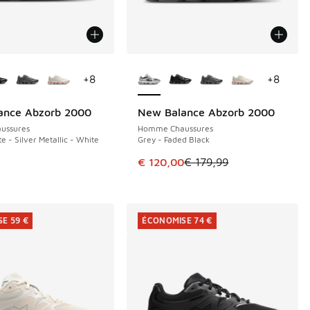
couleurs disponibles
Plus de couleurs disponibles
+
8
+
8
ance Abzorb 2000
New Balance Abzorb 2000
ÉCONOMISE 59 €
ussures
Homme Chaussures
 - Silver Metallic - White
Grey - Faded Black
de € 179,99 à € 120,00
Cet article est en promotion. Pri
9
€ 120,00
€ 179,99
E 59 €
ÉCONOMISE 74 €