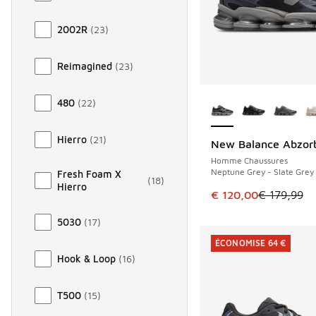
2002R
(
23
)
Reimagined
(
23
)
Plus de couleurs dis
480
(
22
)
Hierro
(
21
)
New Balance Abzor
ÉCONOMISE 59 €
Homme Chaussures
Neptune Grey - Slate Grey
Fresh Foam X
(
18
)
Hierro
Cet article est en p
€ 120,00
€ 179,99
5030
(
17
)
ÉCONOMISE 64 €
Hook & Loop
(
16
)
T500
(
15
)