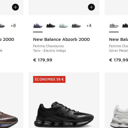
ponibles
Plus de couleurs disponibles
Plus de 
+
8
+
4
b 2000
New Balance Abzorb 2000
New Bal
Femme Chaussures
Femme Cha
le
Taro - Electric Indigo
Silver Metal
romotion. Prix en baisse de € 179,99 à € 120,00
€ 179,99
€ 179,9
ÉCONOMISE 59 €