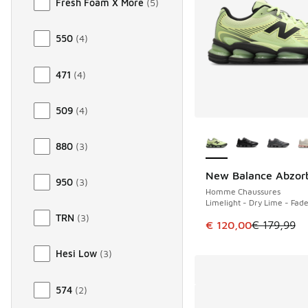
Fresh Foam X More
(
5
)
550
(
4
)
471
(
4
)
509
(
4
)
Plus de couleurs dis
880
(
3
)
New Balance Abzor
ÉCONOMISE 59 €
950
(
3
)
Homme Chaussures
Limelight - Dry Lime - Fad
TRN
(
3
)
Cet article est en p
€ 120,00
€ 179,99
Hesi Low
(
3
)
574
(
2
)