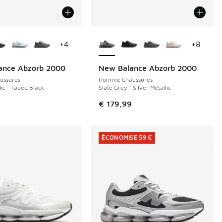
couleurs disponibles
Plus de couleurs disponibles
+
4
+
8
ance Abzorb 2000
New Balance Abzorb 2000
ussures
Homme Chaussures
lic - Faded Black
Slate Grey - Silver Metallic
9
€ 179,99
ÉCONOMISE 59 €