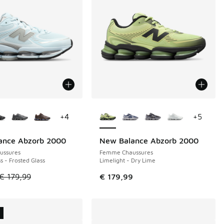
couleurs disponibles
Plus de couleurs disponibles
+
4
+
5
ance Abzorb 2000
New Balance Abzorb 2000
E 64 €
ussures
Femme Chaussures
s - Frosted Glass
Limelight - Dry Lime
le est en promotion. Prix en baisse de € 179,99 à € 115,00
€ 179,99
€ 179,99
U