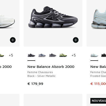
ponibles
Plus de couleurs disponibles
Plus de 
+
5
+
5
b 2000
New Balance Abzorb 2000
New Bal
ÉCONOMIS
Femme Chaussures
Femme Cha
Black - Silver Metallic
Frosted Glas
Cet artic
€ 179,99
€ 115,00
NOUVEA