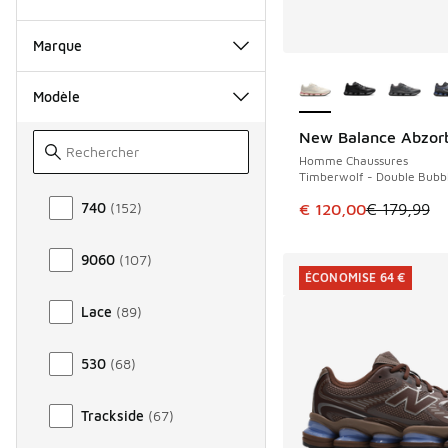
Marque
Plus de couleurs dis
Modèle
New Balance Abzor
ÉCONOMISE 59 €
Homme Chaussures
Timberwolf - Double Bubb
Modèle
740
(
152
)
Cet article est en p
€ 120,00
€ 179,99
9060
(
107
)
ÉCONOMISE 64 €
Lace
(
89
)
530
(
68
)
Trackside
(
67
)