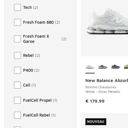
Tech
(
2
)
Fresh Foam 680
(
2
)
Fresh Foam X
(
2
)
Garoe
Rebel
(
2
)
Plus de couleurs dis
P400
(
2
)
New Balance Abzor
Cell
(
1
)
Femme Chaussures
White - Silver Metallic
FuelCell Propel
(
1
)
€ 179,99
FuelCell Rebel
(
1
)
NOUVEAU