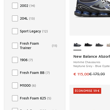
2002
(
14
)
204L
(
13
)
Sport Legacy
(
12
)
Plus de couleurs dis
Fresh Foam
(
11
)
Trainer
New Balance Abzor
ÉCONOMISE 64 €
1906
(
7
)
Homme Chaussures
Neptune Grey - Blue Oyste
Fresh Foam BB
(
7
)
Cet article est en p
€ 115,00
€ 179,99
M1000
(
6
)
ÉCONOMISE 59 €
Fresh Foam 625
(
5
)