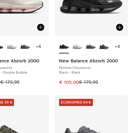
couleurs disponibles
Plus de couleurs disponibles
+
4
+
4
ance Abzorb 2000
New Balance Abzorb 2000
E 59 €
ÉCONOMISE 74 €
ussures
Femme Chaussures
 - Double Bubble
Black - Black
le est en promotion. Prix en baisse de € 179,99 à € 120,00
Cet article est en promotion. Pri
0
€ 179,99
€ 105,00
€ 179,99
E 59 €
ÉCONOMISE 64 €