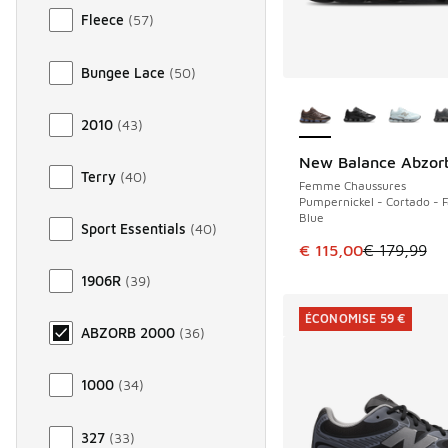
Fleece
(
57
)
Bungee Lace
(
50
)
Plus de couleurs dis
2010
(
43
)
New Balance Abzor
ÉCONOMISE 64 €
Terry
(
40
)
Femme Chaussures
Pumpernickel - Cortado - 
Blue
Sport Essentials
(
40
)
Cet article est en p
€ 115,00
€ 179,99
1906R
(
39
)
ÉCONOMISE 59 €
ABZORB 2000
(
36
)
1000
(
34
)
327
(
33
)