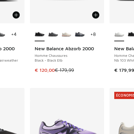
ponibles
Plus de couleurs disponibles
Plus de 
+
4
+
8
b 2000
New Balance Abzorb 2000
New Bal
ÉCONOMISE 59 €
Homme Chaussures
Homme Cha
Fairweather
Black - Black Etb
Nb 103 White
Cet article est en promotion. Prix en baisse 
€ 120,00
€ 179,99
€ 179,9
romotion. Prix en baisse de € 179,99 à € 115,00
ÉCONOMIS