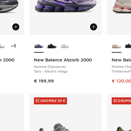
ponibles
Plus de couleurs disponibles
Plus de 
+
8
b 2000
New Balance Abzorb 2000
New Bal
ÉCONOMIS
Homme Chaussures
Femme Cha
Taro - Electric Indigo
Timberwolf
romotion. Prix en baisse de € 179,99 à € 120,00
Cet artic
€ 199,99
€ 120,0
ÉCONOMISE 59 €
ÉCONOMIS