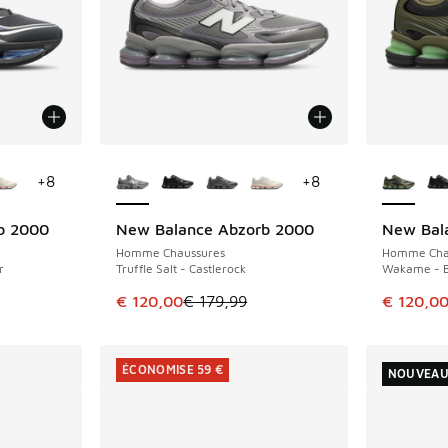
ponibles
Plus de couleurs disponibles
Plus de 
+
8
+
8
b 2000
New Balance Abzorb 2000
New Bal
ÉCONOMISE 59 €
ÉCONOMIS
Homme Chaussures
Homme Cha
r
Truffle Salt - Castlerock
Wakame - B
romotion. Prix en baisse de € 179,99 à € 115,00
Cet article est en promotion. Prix en baisse 
Cet artic
€ 120,00
€ 179,99
€ 120,0
ÉCONOMISE 59 €
NOUVEA