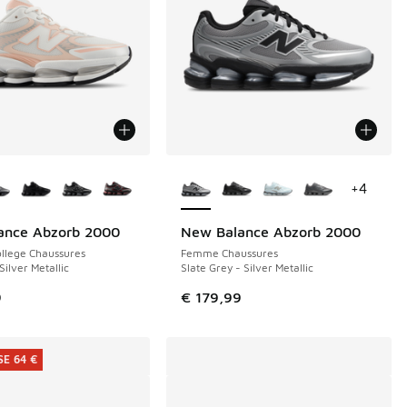
couleurs disponibles
Plus de couleurs disponibles
+
4
ance Abzorb 2000
New Balance Abzorb 2000
llege Chaussures
Femme Chaussures
Silver Metallic
Slate Grey - Silver Metallic
de € 179,99 à € 120,00
9
€ 179,99
E 64 €