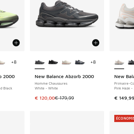
ponibles
Plus de couleurs disponibles
Plus de 
+
8
+
8
b 2000
New Balance Abzorb 2000
New Bal
ÉCONOMISE 59 €
NOUVEAU
Homme Chaussures
Primaire-Co
ed Black
White - White
Pink Haze - 
romotion. Prix en baisse de € 179,99 à € 120,00
Cet article est en promotion. Prix en baisse 
€ 120,00
€ 179,99
€ 149,9
ÉCONOMIS