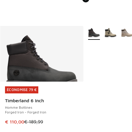
Plus de couleurs dispo
ÉCONOMISE 79 €
ÉCONOMISE 79 €
Timberland 6 Inch
Homme Bottines
Forged Iron - Forged Iron
Cet article est en promotion. Prix en baisse de € 189,99 à
€ 110,00
€ 189,99