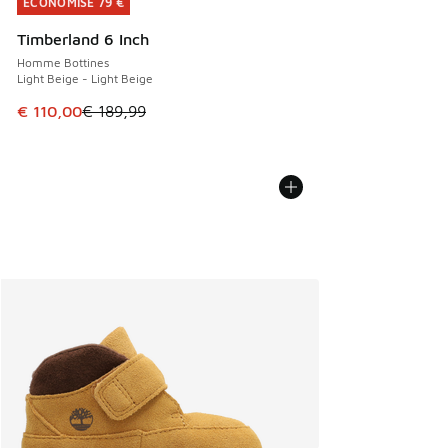
ÉCONOMISE 79 €
ÉCONOMISE 79 €
Timberland 6 Inch
Homme Bottines
Light Beige - Light Beige
Cet article est en promotion. Prix en baisse de € 189,99 à
€ 110,00
€ 189,99