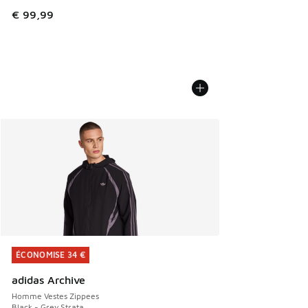
€ 99,99
ÉCONOMISE 34 €
ÉCONOMISE 34 €
adidas Archive
Homme Vestes Zippees
Black - Grey Strata