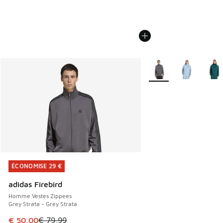
Plus de couleurs dispo
ÉCONOMISE 29 €
ÉCONOMISE 29 €
adidas Firebird
Homme Vestes Zippees
Grey Strata - Grey Strata
Cet article est en promotion. Prix en baisse de € 79,99 à 
€ 50,00
€ 79,99