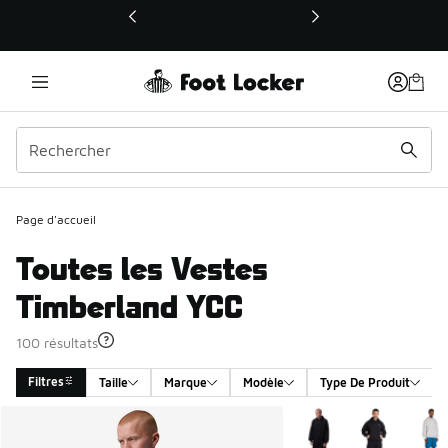
Ce lien ouvrira une nouvelle fenêtre
Page d'accueil
Toutes les Vestes
Timberland YCC
100 résultats
Filtres
Taille
Marque
Modèle
Type De Produit
Search Results
Plus de couleurs dispo