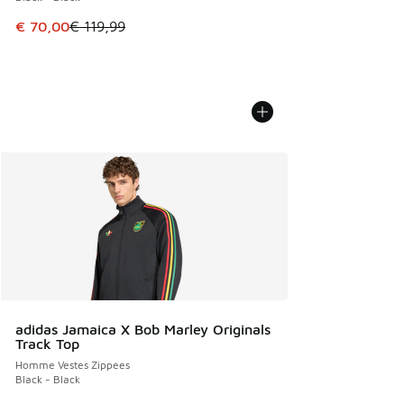
Cet article est en promotion. Prix en baisse de € 119,99 à
€ 70,00
€ 119,99
adidas Jamaica X Bob Marley Originals
Track Top
Homme Vestes Zippees
Black - Black