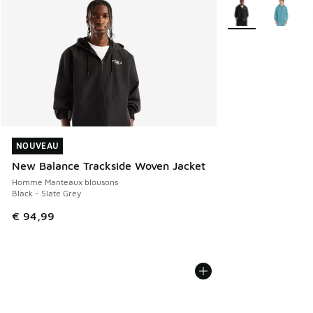
Plus de couleurs di
NOUVEAU
NOUVEAU
New Balance Trackside Woven Jacket
Homme Manteaux blousons
Black - Slate Grey
€ 94,99