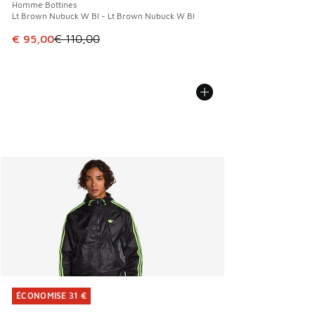
Homme Bottines
Lt Brown Nubuck W Bl - Lt Brown Nubuck W Bl
Cet article est en promotion. Prix en baisse de € 110,00 à
€ 95,00
€ 110,00
ÉCONOMISE 31 €
ÉCONOMISE 31 €