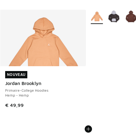
Plus de couleurs dispo
NOUVEAU
NOUVEAU
Jordan Brooklyn
Primaire-College Hoodies
Hemp - Hemp
€ 49,99