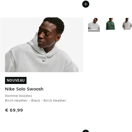
Plus de couleurs dispo
NOUVEAU
NOUVEAU
Nike Solo Swoosh
Homme Hoodies
Birch Heather - Black - Birch Heather
€ 69,99