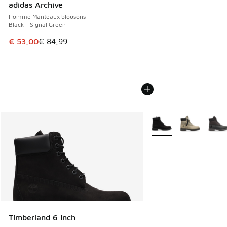
adidas Archive
Homme Manteaux blousons
Black - Signal Green
Cet article est en promotion. Prix en baisse de € 84,99 à 
€ 53,00
€ 84,99
Plus de couleurs dispo
Timberland 6 Inch