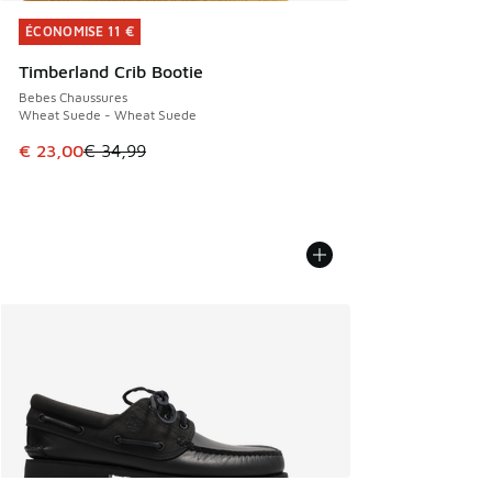
ÉCONOMISE 11 €
ÉCONOMISE 11 €
Timberland Crib Bootie
Bebes Chaussures
Wheat Suede - Wheat Suede
Cet article est en promotion. Prix en baisse de € 34,99 à 
€ 23,00
€ 34,99