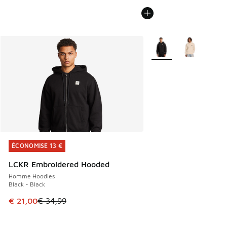
Plus de couleurs dispo
ÉCONOMISE 13 €
ÉCONOMISE 13 €
LCKR Embroidered Hooded
Homme Hoodies
Black - Black
Cet article est en promotion. Prix en baisse de € 34,99 à 
€ 21,00
€ 34,99