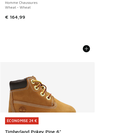
Homme Chaussures
Wheat - Wheat
€ 164,99
ÉCONOMISE 24 €
ÉCONOMISE 24 €
Timberland Pokey Pine 6"