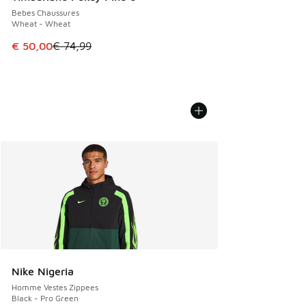
Bebes Chaussures
Wheat - Wheat
Cet article est en promotion. Prix en baisse de € 74,99 à 
€ 50,00
€ 74,99
Nike Nigeria
Homme Vestes Zippees
Black - Pro Green