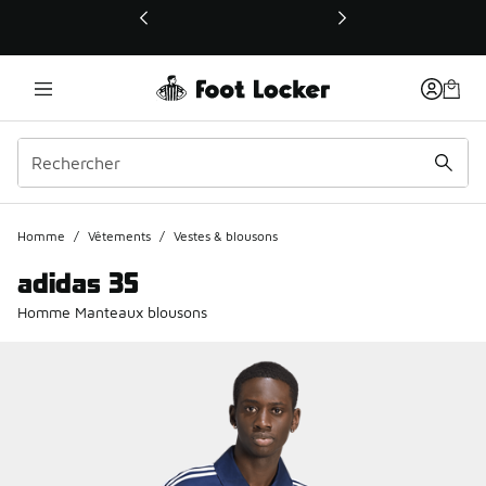
Ce lien ouvrira une nouvelle fenêtre
Homme
/
Vêtements
/
Vestes & blousons
adidas 3S
Homme Manteaux blousons