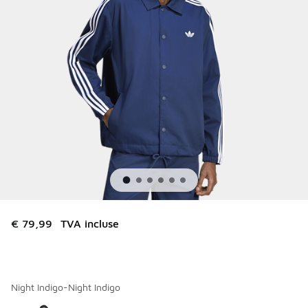
€ 79,99
TVA incluse
Night Indigo-Night Indigo
Merci de sélectionner un style
*
Page 1 sur 1 affichant 1 à 1 des 1 couleurs.