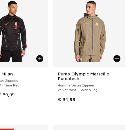
 Milan
Puma Olympic Marseille
E 34 €
Pumatech
es Zippees
 All Time Red
Homme Vestes Zippees
Velvet Moss - Golden Fog
le est en promotion. Prix en baisse de € 89,99 à € 55,00
€ 89,99
€ 94,99