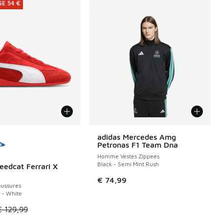
E 54 €
couleurs disponibles
adidas Mercedes Amg
Petronas F1 Team Dna
Homme Vestes Zippees
Black - Semi Mint Rush
edcat Ferrari X
E 54 €
€ 74,99
ussures
 - White
le est en promotion. Prix en baisse de € 129,99 à € 75,00
€ 129,99