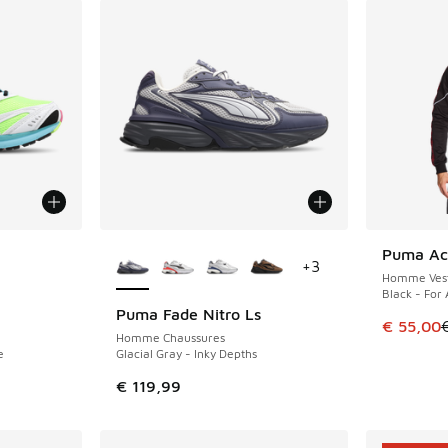
ponibles
Plus de couleurs disponibles
Puma Ac
ÉCONOMIS
+
3
Homme Vest
Black - For
Puma Fade Nitro Ls
NOUVEAU
Cet artic
€ 55,00
Homme Chaussures
e
Glacial Gray - Inky Depths
€ 119,99