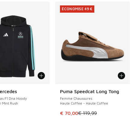
ÉCONOMISE 49 €
ercedes
Puma Speedcat Long Tong
ÉCONOMISE 49 €
as F1 Dna Hoody
Femme Chaussures
i Mint Rush
Haute Coffee - Haute Coffee
Cet article est en promotion. Pri
€ 70,00
€ 119,99
de € 109,99 à € 75,00