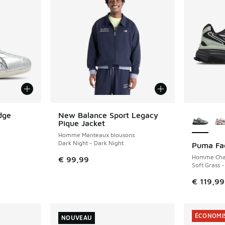
Plus de 
dge
New Balance Sport Legacy
NOUVEAU
Pique Jacket
Homme Manteaux blousons
Dark Night - Dark Night
Puma Fad
NOUVEAU
Homme Cha
€ 99,99
Soft Grass 
€ 119,99
ÉCONOMIS
NOUVEAU