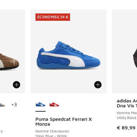
ÉCONOMISE 54 €
ponibles
Plus de couleurs disponibles
adidas A
+
3
Dna Vis 
Homme Mant
Utility Blac
Puma Speedcat Ferrari X
ÉCONOMISE 54 €
Monza
€ 89,99
ry
Homme Chaussures
Steer Blue - White