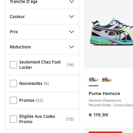
Tranche D'âge
Couleur
Prix
Réductions
Autre
Seulement Chez Foot
(
16
)
Locker
Plus de couleurs dis
Nouveautés
(
6
)
Puma Homura
NOUVEAU
Promos
(
52
)
Homme Chaussures
Moonlit Violet - Green Glar
€ 119,99
Éligible Aux Codes
(
75
)
Promo