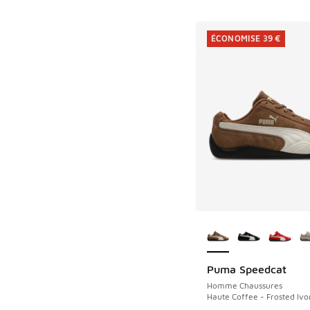
ÉCONOMISE 39 €
Plus de couleurs dis
Puma Speedcat
ÉCONOMISE 39 €
Homme Chaussures
Haute Coffee - Frosted Ivo