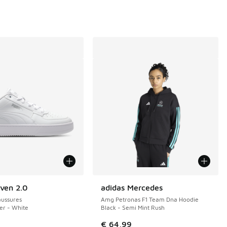
de € 129,99 à € 75,00
ven 2.0
adidas Mercedes
ussures
Amg Petronas F1 Team Dna Hoodie
ver - White
Black - Semi Mint Rush
€ 64,99