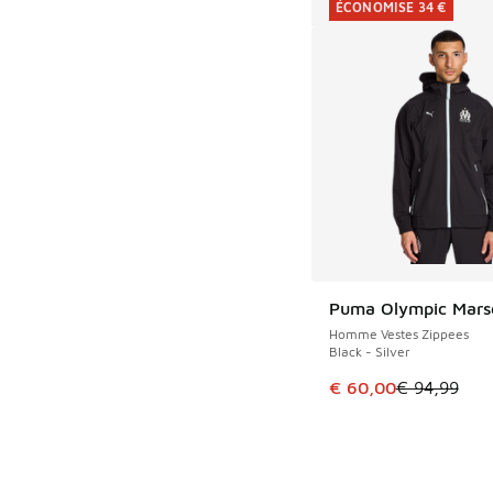
ÉCONOMISE 34 €
Puma Olympic Marse
ÉCONOMISE 34 €
Homme Vestes Zippees
Black - Silver
Cet article est en p
€ 60,00
€ 94,99