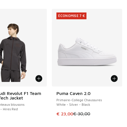
ÉCONOMISE 7 €
udi Revolut F1 Team
Puma Caven 2.0
ÉCONOMISE 7 €
Tech Jacket
Primaire-College Chaussures
eaux blousons
White - Silver - Black
k - Hires Red
Cet article est en promotion. Pri
€ 23,00
€ 30,00