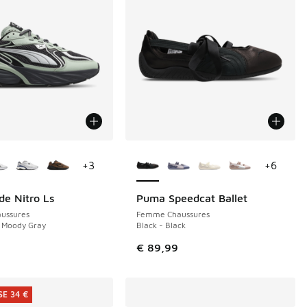
couleurs disponibles
Plus de couleurs disponibles
+
3
+
6
e Nitro Ls
Puma Speedcat Ballet
NOUVEAU
ussures
Femme Chaussures
- Moody Gray
Black - Black
€ 89,99
E 34 €