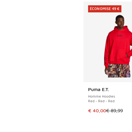
ÉCONOMISE 49 €
Puma E.T.
ÉCONOMISE 49 €
Homme Hoodies
Red - Red - Red
Cet article est en p
€ 40,00
€ 89,99