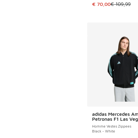
Cet article est en p
€ 70,00
€ 109,99
adidas Mercedes A
Petronas F1 Las Veg
Homme Vestes Zippees
Black - White