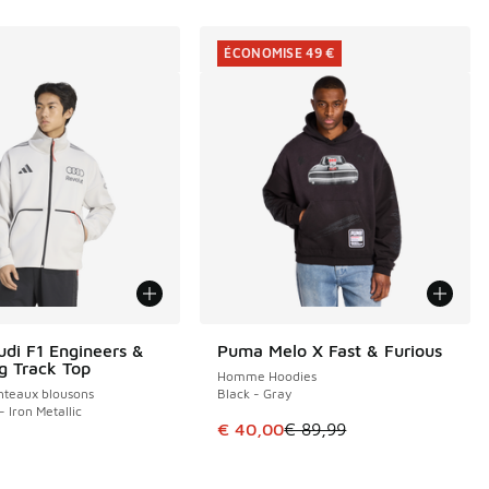
ÉCONOMISE 49 €
udi F1 Engineers &
Puma Melo X Fast & Furious
ÉCONOMISE 49 €
g Track Top
Homme Hoodies
eaux blousons
Black - Gray
- Iron Metallic
Cet article est en promotion. Pri
€ 40,00
€ 89,99