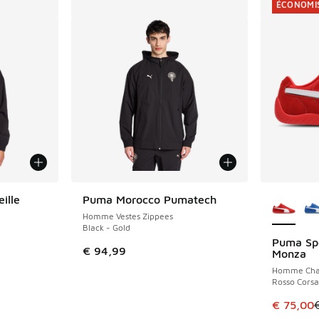
ÉCONOMIS
Plus de 
ille
Puma Morocco Pumatech
Homme Vestes Zippees
Black - Gold
Puma Spe
ÉCONOMIS
romotion. Prix en baisse de € 94,99 à € 60,00
€ 94,99
Monza
Homme Cha
Rosso Corsa
Cet artic
€ 75,00