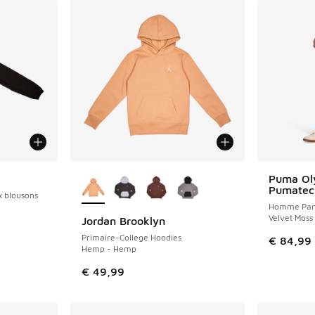
Plus de couleurs disponibles
Puma Oly
Pumatec
 blousons
Homme Pan
Velvet Moss
Jordan Brooklyn
NOUVEAU
Primaire-College Hoodies
€ 84,99
Hemp - Hemp
€ 49,99