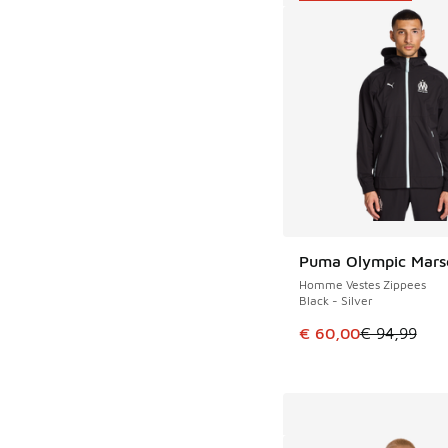
Puma Olympic Marse
ÉCONOMISE 34 €
Homme Vestes Zippees
Black - Silver
Cet article est en p
€ 60,00
€ 94,99