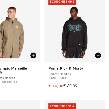
ÉCONOMISE 49 €
mpic Marseille
Puma Rick & Morty
ÉCONOMISE 49 €
h
Homme Hoodies
es Zippees
Black - Black
 - Golden Fog
Cet article est en promotion. Pri
€ 40,00
€ 89,99
ÉCONOMISE 31 €