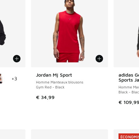
ponibles
Jordan Mj Sport
adidas G
+
3
Sports J
Homme Manteaux blousons
Gym Red - Black
Homme Mant
Black - Bla
€ 34,99
€ 109,9
romotion. Prix en baisse de € 69,99 à € 45,00
ÉCONOMIS