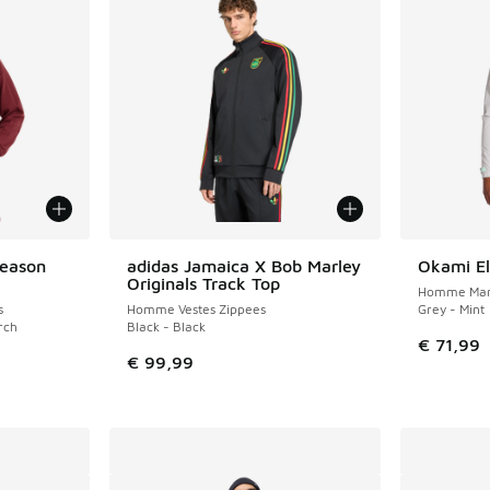
Season
adidas Jamaica X Bob Marley
Okami E
Originals Track Top
Homme Mant
s
Homme Vestes Zippees
Grey - Mint
rch
Black - Black
€ 71,99
€ 99,99