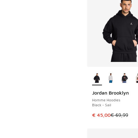
Plus de couleurs dis
Jordan Brooklyn
ÉCONOMISE 24 €
Homme Hoodies
Black - Sail
Cet article est en p
€ 45,00
€ 69,99