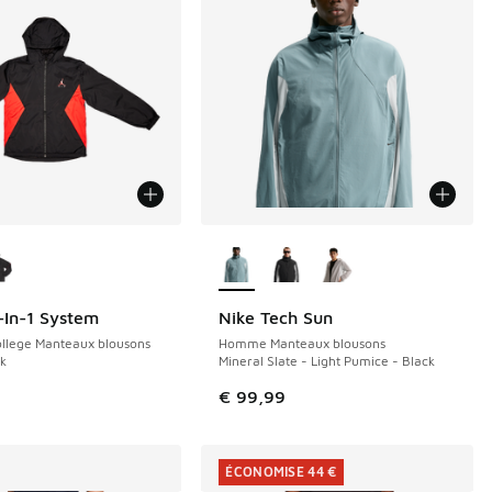
couleurs disponibles
Plus de couleurs disponibles
-In-1 System
Nike Tech Sun
NOUVEAU
llege Manteaux blousons
Homme Manteaux blousons
ck
Mineral Slate - Light Pumice - Black
€ 99,99
ÉCONOMISE 44 €