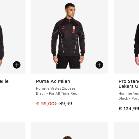
ille
Puma Ac Milan
Pro Stan
ÉCONOMISE 34 €
Lakers U
Homme Vestes Zippees
Black - For All Time Red
Homme Vest
Black - Purp
romotion. Prix en baisse de € 94,99 à € 60,00
Cet article est en promotion. Prix en baisse 
€ 55,00
€ 89,99
€ 124,9