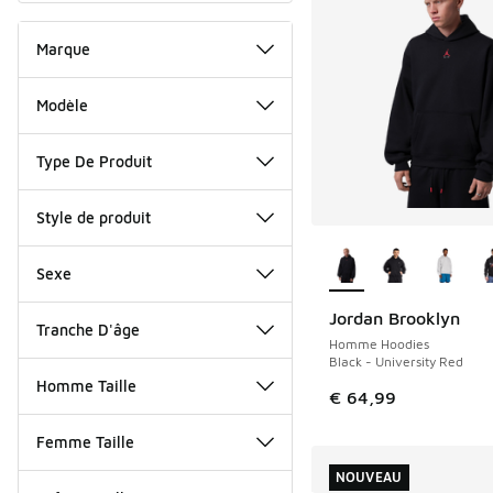
Marque
Modèle
Type De Produit
Style de produit
Plus de couleurs dis
Sexe
Jordan Brooklyn
NOUVEAU
Tranche D'âge
Homme Hoodies
Black - University Red
Homme Taille
€ 64,99
Femme Taille
NOUVEAU