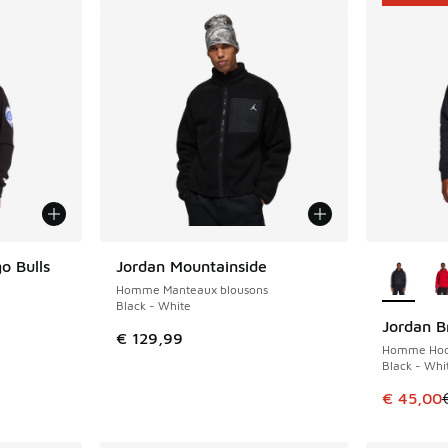
Plus de 
o Bulls
Jordan Mountainside
Homme Manteaux blousons
Black - White
Jordan B
ÉCONOMIS
€ 129,99
Homme Hoo
Black - Whi
Cet artic
€ 45,00