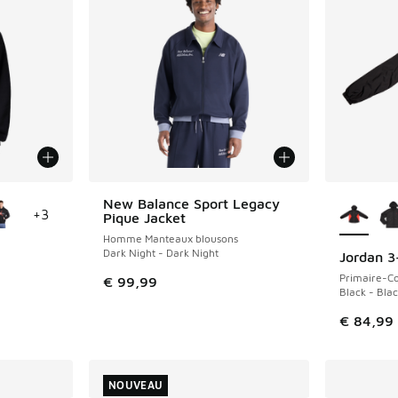
ponibles
Plus de 
New Balance Sport Legacy
NOUVEAU
+
3
Pique Jacket
Homme Manteaux blousons
Dark Night - Dark Night
Jordan 3
NOUVEAU
Primaire-Co
€ 99,99
Black - Bla
€ 84,99
NOUVEAU