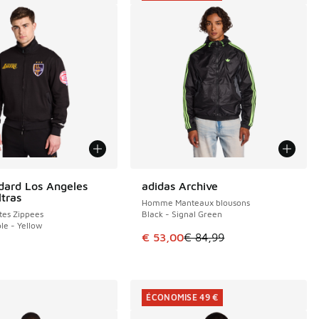
dard Los Angeles
adidas Archive
ÉCONOMISE 31 €
ltras
Homme Manteaux blousons
es Zippees
Black - Signal Green
le - Yellow
de € 89,99 à € 55,00
Cet article est en promotion. Pri
€ 53,00
€ 84,99
9
ÉCONOMISE 49 €