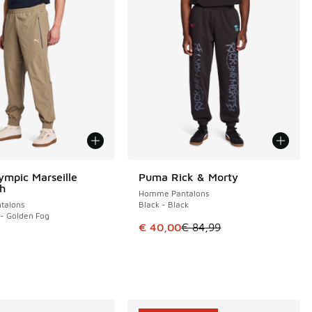
mpic Marseille
Puma Rick & Morty
ÉCONOMISE 44 €
h
Homme Pantalons
talons
Black - Black
 - Golden Fog
Cet article est en promotion. Pri
€ 40,00
€ 84,99