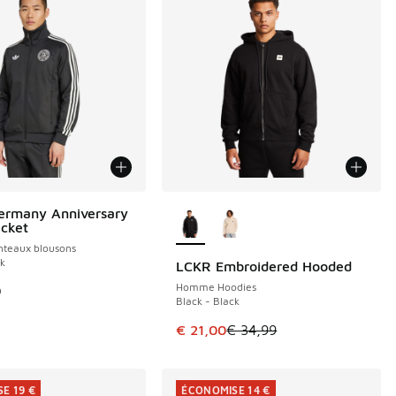
Plus de couleurs disponibles
ermany Anniversary
acket
eaux blousons
ck
LCKR Embroidered Hooded
ÉCONOMISE 13 €
Homme Hoodies
9
Black - Black
Cet article est en promotion. Prix
€ 21,00
€ 34,99
E 19 €
ÉCONOMISE 14 €