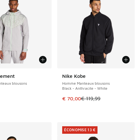
lement
Nike Kobe
ÉCONOMISE 49 €
eaux blousons
Homme Manteaux blousons
Black - Anthracite - White
Cet article est en promotion. Pri
€ 70,00
€ 119,99
ÉCONOMISE 13 €