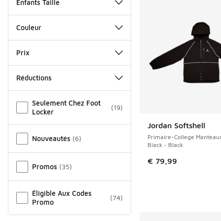
Enfants Taille
Couleur
Prix
Réductions
Autre
Seulement Chez Foot
(
19
)
Locker
Jordan Softshell
NOUVEAU
Primaire-College Manteaux
Nouveautés
(
6
)
Black - Black
€ 79,99
Promos
(
35
)
Éligible Aux Codes
(
74
)
Promo